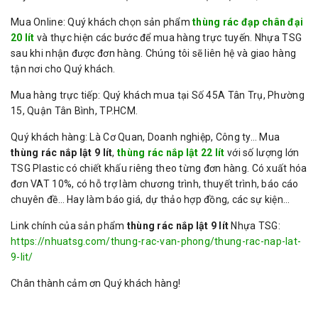
Mua Online: Quý khách chọn sản phẩm
thùng rác đạp chân đại
20 lít
và thực hiện các bước để mua hàng trực tuyến. Nhựa TSG
sau khi nhận được đơn hàng. Chúng tôi sẽ liên hệ và giao hàng
tận nơi cho Quý khách.
Mua hàng trực tiếp: Quý khách mua tại Số 45A Tân Trụ, Phường
15, Quận Tân Bình, TP.HCM.
Quý khách hàng: Là Cơ Quan, Doanh nghiệp, Công ty… Mua
thùng rác nắp lật 9 lít
,
thùng rác nắp lật 22 lít
với số lượng lớn
TSG Plastic có chiết khấu riêng theo từng đơn hàng. Có xuất hóa
đơn VAT 10%, có hỗ trợ làm chương trình, thuyết trình, báo cáo
chuyên đề… Hay làm báo giá, dự thảo hợp đồng, các sự kiện…
Link chính của sản phẩm
thùng rác nắp lật 9 lít
Nhựa TSG:
https://nhuatsg.com/thung-rac-van-phong/thung-rac-nap-lat-
9-lit/
Chân thành cảm ơn Quý khách hàng!