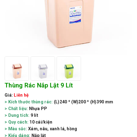
Thùng Rác Nắp Lật 9 Lít
Giá:
Liên hệ
> Kích thước thùng rác:
(L)240 * (W)200 * (H)390 mm
> Chất liệu:
Nhựa PP
> Dung tích:
9 lít
> Quy cách:
10 cái/kiện
> Màu sắc:
Xám, nâu, xanh lá, hồng
> Kiểu dáng:
Nắp lật