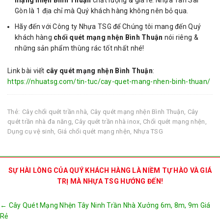
Gòn là 1 địa chỉ mà Quý khách hàng không nên bỏ qua.
Hãy đến với Công ty Nhựa TSG để Chúng tôi mang đến Quý
khách hàng
chổi quét mạng nhện Bình Thuận
nói riêng &
những sản phẩm thùng rác tốt nhất nhé!
Link bài viết
cây quét mạng nhện Bình Thuận
:
https://nhuatsg.com/tin-tuc/cay-quet-mang-nhen-binh-thuan/
Thẻ:
Cây chổi quét trần nhà
,
Cây quét mạng nhện Bình Thuận
,
Cây
quét trần nhà đa năng
,
Cây quét trần nhà inox
,
Chổi quét mạng nhện
,
Dụng cụ vệ sinh
,
Giá chổi quét mạng nhện
,
Nhựa TSG
SỰ HÀI LÒNG CỦA QUÝ KHÁCH HÀNG LÀ NIỀM TỰ HÀO VÀ GIÁ
TRỊ MÀ NHỰA TSG HƯỚNG ĐẾN!
Post
←
Cây Quét Mạng Nhện Tây Ninh Trần Nhà Xưởng 6m, 8m, 9m Giá
navigation
Rẻ