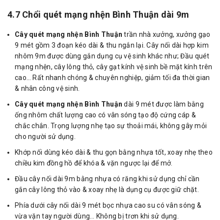
4.7 Chổi quét mạng nhện Bình Thuận dài 9m
Cây quét mạng nhện Bình Thuận
trần nhà xưởng, xưởng gạo
9 mét gồm 3 đoạn kéo dài & thu ngắn lại. Cây nối dài hợp kim
nhôm 9m được dùng gắn dụng cụ vệ sinh khác như; Đầu quét
mạng nhện, cây lông thỏ, cây gạt kính vệ sinh bề mặt kính trên
cao… Rất nhanh chóng & chuyên nghiệp, giảm tối đa thời gian
& nhân công vệ sinh.
Cây quét mạng nhện Bình Thuận
dài 9 mét được làm bằng
ống nhôm chất lượng cao có vân sóng tạo độ cứng cáp &
chắc chắn. Trọng lượng nhẹ tạo sự thoải mái, không gây mỏi
cho người sử dụng.
Khớp nối dùng kéo dài & thu gọn bằng nhựa tốt, xoay nhẹ theo
chiều kim đồng hồ để khóa & vặn ngược lại để mở.
Đầu cây nối dài 9m bằng nhựa có răng khi sử dụng chỉ cần
gắn cây lông thỏ vào & xoay nhẹ là dụng cụ được giữ chặt.
Phía dưới cây nối dài 9 mét bọc nhựa cao su có vân sóng &
vừa vặn tay người dùng… Không bị trơn khi sử dụng.