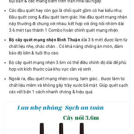
bụi bẩn & các mảng bám trên trần nhà lâu ngày.
Các đầu quét hay còn gọi là chổi quét gồm có hai kiểu như;
Đầu quét cong & đầu quét tam giác. Hai đầu quét mạng nhện
này thường đi chung với nhau. kết hợp với ống nối nhôm dài
3.6 mét tạo thành 1 Combo hoàn chỉnh quét mạng nhện.
Bộ cây quét mạng nhện Bình Thuận
dài 3.6 mét được làm từ
chất liệu nhẹ, chắc chắn… Có khả năng chống ăn mòn, đảm
bảo độ bền & tuổi thọ cao.
Bộ cây quét mạng nhện 3.6m có thể điều chỉnh độ dài để phù
hợp với kích thước của khu vực cần vệ sinh.
Ngoài ra, đầu quét mạng nhện cong, tam giác… Được làm từ
chất liệu mềm và không gây trầy xước bề mặt. Giúp quét sạch
các vết bẩn 1 cách nhanh chóng & hiệu quả.