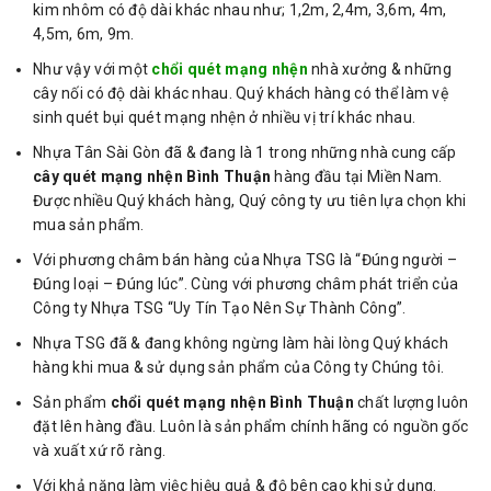
kim nhôm có độ dài khác nhau như; 1,2m, 2,4m, 3,6m, 4m,
4,5m, 6m, 9m.
Như vậy với một
chổi quét mạng nhện
nhà xưởng & những
cây nối có độ dài khác nhau. Quý khách hàng có thể làm vệ
sinh quét bụi quét mạng nhện ở nhiều vị trí khác nhau.
Nhựa Tân Sài Gòn đã & đang là 1 trong những nhà cung cấp
cây quét mạng nhện Bình Thuận
hàng đầu tại Miền Nam.
Được nhiều Quý khách hàng, Quý công ty ưu tiên lựa chọn khi
mua sản phẩm.
Với phương châm bán hàng của Nhựa TSG là “Đúng người –
Đúng loại – Đúng lúc”. Cùng với phương châm phát triển của
Công ty Nhựa TSG “Uy Tín Tạo Nên Sự Thành Công”.
Nhựa TSG đã & đang không ngừng làm hài lòng Quý khách
hàng khi mua & sử dụng sản phẩm của Công ty Chúng tôi.
Sản phẩm
chổi quét mạng nhện Bình Thuận
chất lượng luôn
đặt lên hàng đầu. Luôn là sản phẩm chính hãng có nguồn gốc
và xuất xứ rõ ràng.
Với khả năng làm việc hiệu quả & độ bên cao khi sử dụng.