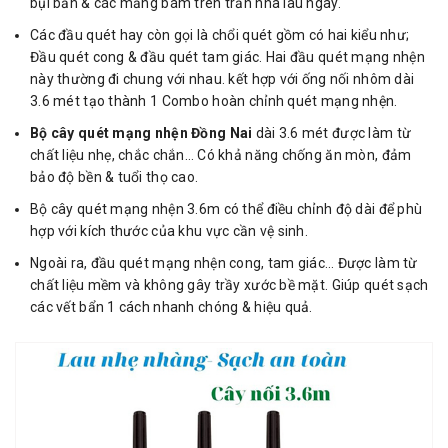
bụi bẩn & các mảng bám trên trần nhà lâu ngày.
Các đầu quét hay còn gọi là chổi quét gồm có hai kiểu như;
Đầu quét cong & đầu quét tam giác. Hai đầu quét mạng nhện
này thường đi chung với nhau. kết hợp với ống nối nhôm dài
3.6 mét tạo thành 1 Combo hoàn chỉnh quét mạng nhện.
Bộ cây quét mạng nhện Đồng Nai
dài 3.6 mét được làm từ
chất liệu nhẹ, chắc chắn… Có khả năng chống ăn mòn, đảm
bảo độ bền & tuổi thọ cao.
Bộ cây quét mạng nhện 3.6m có thể điều chỉnh độ dài để phù
hợp với kích thước của khu vực cần vệ sinh.
Ngoài ra, đầu quét mạng nhện cong, tam giác… Được làm từ
chất liệu mềm và không gây trầy xước bề mặt. Giúp quét sạch
các vết bẩn 1 cách nhanh chóng & hiệu quả.