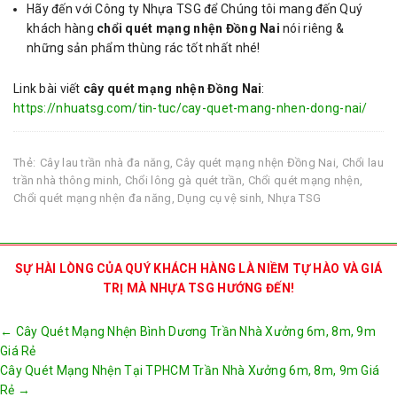
Hãy đến với Công ty Nhựa TSG để Chúng tôi mang đến Quý
khách hàng
chổi quét mạng nhện Đồng Nai
nói riêng &
những sản phẩm thùng rác tốt nhất nhé!
Link bài viết
cây quét mạng nhện Đồng Nai
:
https://nhuatsg.com/tin-tuc/cay-quet-mang-nhen-dong-nai/
Thẻ:
Cây lau trần nhà đa năng
,
Cây quét mạng nhện Đồng Nai
,
Chổi lau
trần nhà thông minh
,
Chổi lông gà quét trần
,
Chổi quét mạng nhện
,
Chổi quét mạng nhện đa năng
,
Dụng cụ vệ sinh
,
Nhựa TSG
SỰ HÀI LÒNG CỦA QUÝ KHÁCH HÀNG LÀ NIỀM TỰ HÀO VÀ GIÁ
TRỊ MÀ NHỰA TSG HƯỚNG ĐẾN!
Post
←
Cây Quét Mạng Nhện Bình Dương Trần Nhà Xưởng 6m, 8m, 9m
navigation
Giá Rẻ
Cây Quét Mạng Nhện Tại TPHCM Trần Nhà Xưởng 6m, 8m, 9m Giá
Rẻ
→