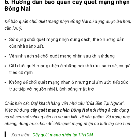
6. Hướng dẫn bảo quản cây quét mạng nhện
Đồng Nai
Để bảo quản chổi quét mạng nhện Đồng Nai sử dụng được lâu hơn,
cần lưu ý;
Sử dụng chổi quét mạng nhện đúng cách, theo hướng dẫn
của nhà sản xuất.
Vệ sinh sạch sẽ chổi quét mạng nhện sau khi sử dụng.
Cất chổi quét mạng nhện ở những nơi khô ráo, sạch sẽ, có giá
treo cố định.
Không để chổi quét mạng nhện ở những nơi ẩm ướt, tiếp xúc
trực tiếp với nguồn nhiệt, ánh sáng mặt trời.
Chắc hẳn các Quý khách hàng vẫn nhớ câu “Của Bền Tại Người”.
Việc sử dụng
cây quét mạng nhện Đồng Nai
nói riêng & các dụng
cụ vệ sinh nói chung cần có sự am hiểu về sản phẩm. Sử dụng nhẹ
nhàng, đúng mục đích để chổi quét mạng nhện có tuổi thọ cao hơn.
Xem thêm:
Cây quét mạng nhện tại TPHCM