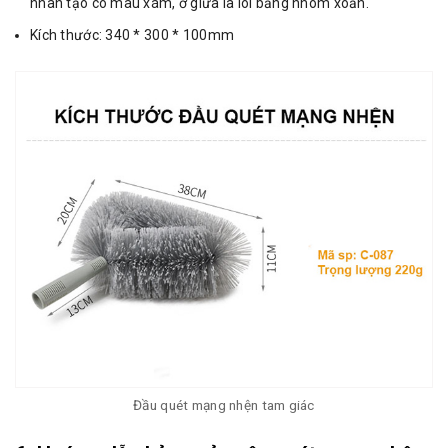
nhân tạo có màu xám, ở giữa là lõi bằng nhôm xoắn.
Kích thước: 340 * 300 * 100mm
Đầu quét mạng nhện tam giác