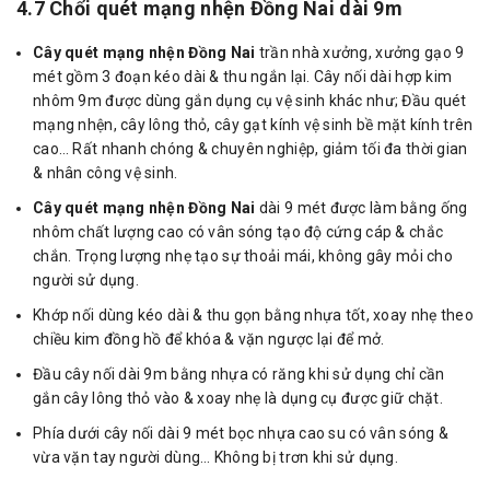
4.7 Chổi quét mạng nhện Đồng Nai dài 9m
Cây quét mạng nhện Đồng Nai
trần nhà xưởng, xưởng gạo 9
mét gồm 3 đoạn kéo dài & thu ngắn lại. Cây nối dài hợp kim
nhôm 9m được dùng gắn dụng cụ vệ sinh khác như; Đầu quét
mạng nhện, cây lông thỏ, cây gạt kính vệ sinh bề mặt kính trên
cao… Rất nhanh chóng & chuyên nghiệp, giảm tối đa thời gian
& nhân công vệ sinh.
Cây quét mạng nhện Đồng Nai
dài 9 mét được làm bằng ống
nhôm chất lượng cao có vân sóng tạo độ cứng cáp & chắc
chắn. Trọng lượng nhẹ tạo sự thoải mái, không gây mỏi cho
người sử dụng.
Khớp nối dùng kéo dài & thu gọn bằng nhựa tốt, xoay nhẹ theo
chiều kim đồng hồ để khóa & vặn ngược lại để mở.
Đầu cây nối dài 9m bằng nhựa có răng khi sử dụng chỉ cần
gắn cây lông thỏ vào & xoay nhẹ là dụng cụ được giữ chặt.
Phía dưới cây nối dài 9 mét bọc nhựa cao su có vân sóng &
vừa vặn tay người dùng… Không bị trơn khi sử dụng.