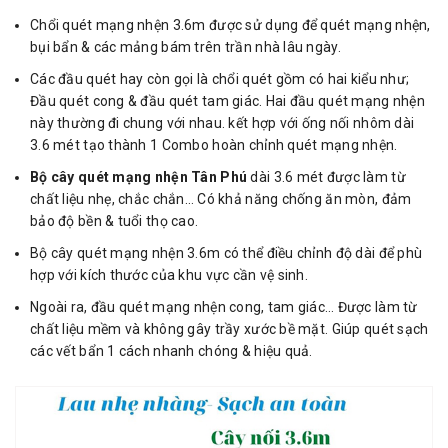
Chổi quét mạng nhện 3.6m được sử dụng để quét mạng nhện,
bụi bẩn & các mảng bám trên trần nhà lâu ngày.
Các đầu quét hay còn gọi là chổi quét gồm có hai kiểu như;
Đầu quét cong & đầu quét tam giác. Hai đầu quét mạng nhện
này thường đi chung với nhau. kết hợp với ống nối nhôm dài
3.6 mét tạo thành 1 Combo hoàn chỉnh quét mạng nhện.
Bộ cây quét mạng nhện Tân Phú
dài 3.6 mét được làm từ
chất liệu nhẹ, chắc chắn… Có khả năng chống ăn mòn, đảm
bảo độ bền & tuổi thọ cao.
Bộ cây quét mạng nhện 3.6m có thể điều chỉnh độ dài để phù
hợp với kích thước của khu vực cần vệ sinh.
Ngoài ra, đầu quét mạng nhện cong, tam giác… Được làm từ
chất liệu mềm và không gây trầy xước bề mặt. Giúp quét sạch
các vết bẩn 1 cách nhanh chóng & hiệu quả.