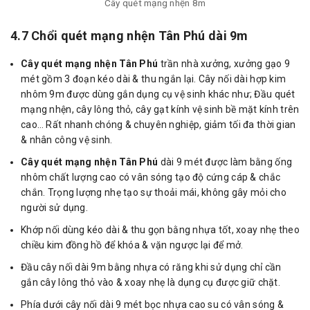
Cây quét mạng nhện 8m
4.7 Chổi quét mạng nhện Tân Phú dài 9m
Cây quét mạng nhện Tân Phú
trần nhà xưởng, xưởng gạo 9
mét gồm 3 đoạn kéo dài & thu ngắn lại. Cây nối dài hợp kim
nhôm 9m được dùng gắn dụng cụ vệ sinh khác như; Đầu quét
mạng nhện, cây lông thỏ, cây gạt kính vệ sinh bề mặt kính trên
cao… Rất nhanh chóng & chuyên nghiệp, giảm tối đa thời gian
& nhân công vệ sinh.
Cây quét mạng nhện Tân Phú
dài 9 mét được làm bằng ống
nhôm chất lượng cao có vân sóng tạo độ cứng cáp & chắc
chắn. Trọng lượng nhẹ tạo sự thoải mái, không gây mỏi cho
người sử dụng.
Khớp nối dùng kéo dài & thu gọn bằng nhựa tốt, xoay nhẹ theo
chiều kim đồng hồ để khóa & vặn ngược lại để mở.
Đầu cây nối dài 9m bằng nhựa có răng khi sử dụng chỉ cần
gắn cây lông thỏ vào & xoay nhẹ là dụng cụ được giữ chặt.
Phía dưới cây nối dài 9 mét bọc nhựa cao su có vân sóng &