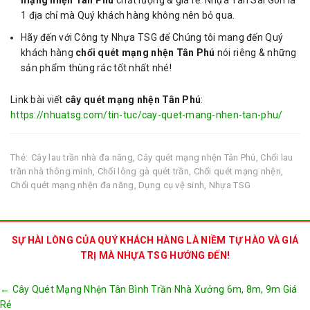
1 địa chỉ mà Quý khách hàng không nên bỏ qua.
Hãy đến với Công ty Nhựa TSG để Chúng tôi mang đến Quý
khách hàng
chổi quét mạng nhện Tân Phú
nói riêng & những
sản phẩm thùng rác tốt nhất nhé!
Link bài viết
cây quét mạng nhện Tân Phú
:
https://nhuatsg.com/tin-tuc/cay-quet-mang-nhen-tan-phu/
Thẻ:
Cây lau trần nhà đa năng
,
Cây quét mạng nhện Tân Phú
,
Chổi lau
trần nhà thông minh
,
Chổi lông gà quét trần
,
Chổi quét mạng nhện
,
Chổi quét mạng nhện đa năng
,
Dụng cụ vệ sinh
,
Nhựa TSG
SỰ HÀI LÒNG CỦA QUÝ KHÁCH HÀNG LÀ NIỀM TỰ HÀO VÀ GIÁ
TRỊ MÀ NHỰA TSG HƯỚNG ĐẾN!
Post
←
Cây Quét Mạng Nhện Tân Bình Trần Nhà Xưởng 6m, 8m, 9m Giá
navigation
Rẻ