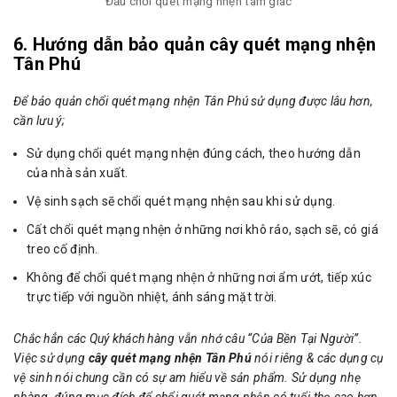
Đầu chổi quét mạng nhện tam giác
6. Hướng dẫn bảo quản cây quét mạng nhện
Tân Phú
Để bảo quản chổi quét mạng nhện Tân Phú sử dụng được lâu hơn,
cần lưu ý;
Sử dụng chổi quét mạng nhện đúng cách, theo hướng dẫn
của nhà sản xuất.
Vệ sinh sạch sẽ chổi quét mạng nhện sau khi sử dụng.
Cất chổi quét mạng nhện ở những nơi khô ráo, sạch sẽ, có giá
treo cố định.
Không để chổi quét mạng nhện ở những nơi ẩm ướt, tiếp xúc
trực tiếp với nguồn nhiệt, ánh sáng mặt trời.
Chắc hẳn các Quý khách hàng vẫn nhớ câu “Của Bền Tại Người”.
Việc sử dụng
cây quét mạng nhện Tân Phú
nói riêng & các dụng cụ
vệ sinh nói chung cần có sự am hiểu về sản phẩm. Sử dụng nhẹ
nhàng, đúng mục đích để chổi quét mạng nhện có tuổi thọ cao hơn.