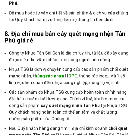
Phú
.
Để mua hoặc tư vấn chi tiết về sản phẩm & dịch vụ của chúng
tôi Quý khách hàng vui lòng liên hệ thông tin bên dưới.
8. Địa chỉ mua bán cây quét mạng nhện Tân
Phú giá rẻ
Công ty Nhựa Tân Sài Gòn là địa chỉ uy tín, từ lâu đã xây dựng
được niềm tin vững chắc trong lòng người tiêu dùng.
Nhựa TSG là đơn vị chuyên cung cấp các sản phẩm chổi quét
mạng nhện,
thùng rác nhựa HDPE
, thùng rác inox… Và 1 số
lĩnh vực liên quan đến nhựa công nghiệp, dụng cụ vệ sinh…
Các sản phẩm do Nhựa TSG cung cấp hoàn toàn chính hãng,
đặt tiêu chuẩn chất lượng cao. Chính vì thế, khi tìm mua các
dòng sản phẩm
cây quét mạng nhện Tân Phú
tại Nhựa TSG.
Quý khách hàng hoàn toàn có thể an tâm về chất lượng
những sản phẩm của Chúng tôi.
Nếu Quý khách hàng đang tìm 1 địa chỉ kinh doanh
chổi quét
mạng nhện Tân Phú
chất lượng & giá rẻ. Nhựa Tân Sài Gòn là