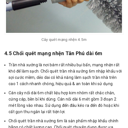
Cây quét mạng nhện 4.5m
4.5 Chổi quét mạng nhện Tân Phú dài 6m
Trần nhà xưởng là nơi bám rất nhiều bụi bẩn, mạng nhện rất
khó để làm sạch. Chổi quét trần nhà xưởng 6m nhập khẩu với
sợi cước mềm, dẻo dai có khả năng làm sạch trần nhà trên
cao 1 cách nhanh chóng, hiệu quả & an toàn khi sử dụng.
Cán cây nối dài 6m chất liệu hợp kim nhôm rất chắc chắn,
cứng cáp, bền bỉ khi dùng. Cán nối dài 6 mét gồm 3 đoạn 2
mét lồng vào nhau. Sử dụng đến đâu kéo ra đến đó hoặc khi
cất gọn thu ngắn lại rất tiện lợi.
Chổi quét trần nhà xưởng 6m là sản phẩm nhập khẩu chính
hãng có chất lượng cao. Chổi quét chuyên dụng được ưa