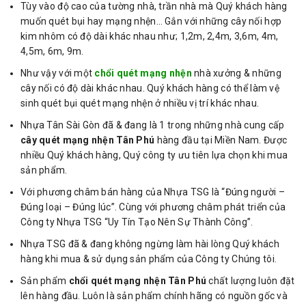
Tùy vào độ cao của tường nhà, trần nhà mà Quý khách hàng
muốn quét bụi hay mạng nhện… Gắn với những cây nối hợp
kim nhôm có độ dài khác nhau như; 1,2m, 2,4m, 3,6m, 4m,
4,5m, 6m, 9m.
Như vậy với một
chổi quét mạng nhện
nhà xưởng & những
cây nối có độ dài khác nhau. Quý khách hàng có thể làm vệ
sinh quét bụi quét mạng nhện ở nhiều vị trí khác nhau.
Nhựa Tân Sài Gòn đã & đang là 1 trong những nhà cung cấp
cây quét mạng nhện Tân Phú
hàng đầu tại Miền Nam. Được
nhiều Quý khách hàng, Quý công ty ưu tiên lựa chọn khi mua
sản phẩm.
Với phương châm bán hàng của Nhựa TSG là “Đúng người –
Đúng loại – Đúng lúc”. Cùng với phương châm phát triển của
Công ty Nhựa TSG “Uy Tín Tạo Nên Sự Thành Công”.
Nhựa TSG đã & đang không ngừng làm hài lòng Quý khách
hàng khi mua & sử dụng sản phẩm của Công ty Chúng tôi.
Sản phẩm
chổi quét mạng nhện Tân Phú
chất lượng luôn đặt
lên hàng đầu. Luôn là sản phẩm chính hãng có nguồn gốc và