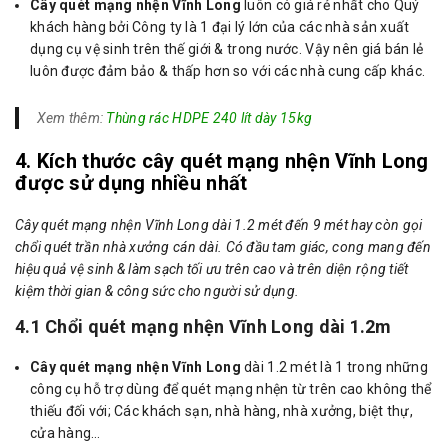
Cây quét mạng nhện Vĩnh Long
luôn có giá rẻ nhất cho Quý
khách hàng bởi Công ty là 1 đại lý lớn của các nhà sản xuất
dụng cụ vệ sinh trên thế giới & trong nước. Vậy nên giá bán lẻ
luôn được đảm bảo & thấp hơn so với các nhà cung cấp khác.
Xem thêm:
Thùng rác HDPE 240 lít dày 15kg
4. Kích thước cây quét mạng nhện Vĩnh Long
được sử dụng nhiều nhất
Cây quét mạng nhện Vĩnh Long dài 1.2 mét đến 9 mét hay còn gọi
chổi quét trần nhà xưởng cán dài. Có đầu tam giác, cong mang đến
hiệu quả vệ sinh & làm sạch tối ưu trên cao và trên diện rộng tiết
kiệm thời gian & công sức cho người sử dụng.
4.1 Chổi quét mạng nhện Vĩnh Long dài 1.2m
Cây quét mạng nhện Vĩnh Long
dài 1.2 mét là 1 trong những
công cụ hỗ trợ dùng để quét mạng nhện từ trên cao không thể
thiếu đối với; Các khách sạn, nhà hàng, nhà xưởng, biệt thự,
cửa hàng…