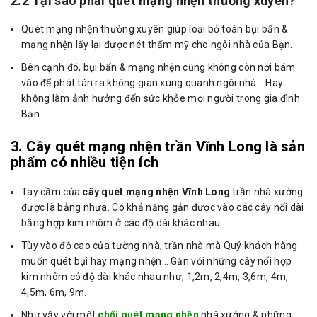
2.2 Tại sao phải quét mạng nhện thường xuyên?
Quét mạng nhện thường xuyên giúp loại bỏ toàn bụi bẩn &
mạng nhện lấy lại được nét thẩm mỹ cho ngôi nhà của Bạn.
Bên cạnh đó, bụi bẩn & mạng nhện cũng không còn nơi bám
vào để phát tán ra không gian xung quanh ngôi nhà… Hay
không làm ảnh hưởng đến sức khỏe mọi người trong gia đình
Bạn.
3. Cây quét mạng nhện trần Vĩnh Long là sản
phẩm có nhiều tiện ích
Tay cầm của
cây quét mạng nhện Vĩnh Long
trần nhà xưởng
được là bằng nhựa. Có khả năng gắn được vào các cây nối dài
bằng hợp kim nhôm ở các độ dài khác nhau.
Tùy vào độ cao của tường nhà, trần nhà mà Quý khách hàng
muốn quét bụi hay mạng nhện… Gắn với những cây nối hợp
kim nhôm có độ dài khác nhau như; 1,2m, 2,4m, 3,6m, 4m,
4,5m, 6m, 9m.
Như vậy với một
chổi quét mạng nhện
nhà xưởng & những