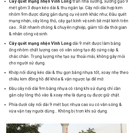
Cây quét mạng nhện Vĩnh Long
trần nhà xưởng, xưởng gạo 9
mét gồm 3 đoạn kéo dài & thu ngắn lại. Cây nối dài hợp kim
nhôm 9m được dùng gắn dụng cụ vệ sinh khác như; Đầu quét
mạng nhện, cây lông thỏ, cây gạt kính vệ sinh bề mặt kính trên
cao… Rất nhanh chóng & chuyên nghiệp, giảm tối đa thời gian
& nhân công vệ sinh.
Cây quét mạng nhện Vĩnh Long
dài 9 mét được làm bằng
ống nhôm chất lượng cao có vân sóng tạo độ cứng cáp &
chắc chắn. Trọng lượng nhẹ tạo sự thoải mái, không gây mỏi
cho người sử dụng.
Khớp nối dùng kéo dài & thu gọn bằng nhựa tốt, xoay nhẹ theo
chiều kim đồng hồ để khóa & vặn ngược lại để mở.
Đầu cây nối dài 9m bằng nhựa có răng khi sử dụng chỉ cần
gắn cây lông thỏ vào & xoay nhẹ là dụng cụ được giữ chặt.
Phía dưới cây nối dài 9 mét bọc nhựa cao su có vân sóng &
vừa vặn tay người dùng… Không bị trơn khi sử dụng.