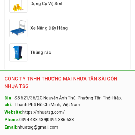
Dụng Cụ Vệ Sinh
Xe Nâng Đẩy Hàng
Thùng rác
CÔNG TY TNHH THƯƠNG MẠI NHỰA TÂN SÀI GÒN -
NHỰA TSG
Địa
Số 621/36/2C Nguyễn Ảnh Thủ, Phường Tân Thới Hiệp,
chỉ:
Thành Phố Hồ Chí Minh, Việt Nam
Website:
https://nhuatsg.com/
Phone:
0394.438.439
|
0394.386.638
Email:
nhuatsg@gmail.com