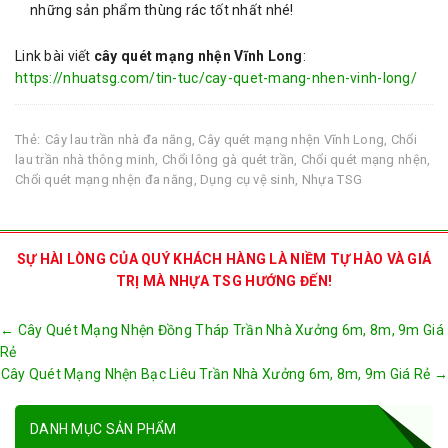
những sản phẩm thùng rác tốt nhất nhé!
Link bài viết
cây quét mạng nhện Vĩnh Long
:
https://nhuatsg.com/tin-tuc/cay-quet-mang-nhen-vinh-long/
Thẻ:
Cây lau trần nhà đa năng
,
Cây quét mạng nhện Vĩnh Long
,
Chổi
lau trần nhà thông minh
,
Chổi lông gà quét trần
,
Chổi quét mạng nhện
,
Chổi quét mạng nhện đa năng
,
Dụng cụ vệ sinh
,
Nhựa TSG
SỰ HÀI LÒNG CỦA QUÝ KHÁCH HÀNG LÀ NIỀM TỰ HÀO VÀ GIÁ
TRỊ MÀ NHỰA TSG HƯỚNG ĐẾN!
Post
←
Cây Quét Mạng Nhện Đồng Tháp Trần Nhà Xưởng 6m, 8m, 9m Giá
navigation
Rẻ
Cây Quét Mạng Nhện Bạc Liêu Trần Nhà Xưởng 6m, 8m, 9m Giá Rẻ
→
DANH MỤC SẢN PHẨM