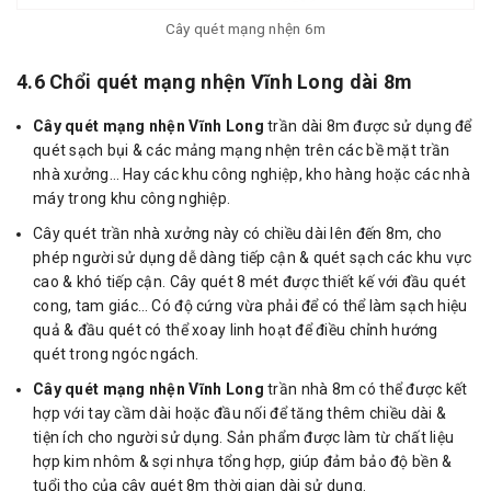
Cây quét mạng nhện 6m
4.6 Chổi quét mạng nhện Vĩnh Long dài 8m
Cây quét mạng nhện Vĩnh Long
trần dài 8m được sử dụng để
quét sạch bụi & các mảng mạng nhện trên các bề mặt trần
nhà xưởng… Hay các khu công nghiệp, kho hàng hoặc các nhà
máy trong khu công nghiệp.
Cây quét trần nhà xưởng này có chiều dài lên đến 8m, cho
phép người sử dụng dễ dàng tiếp cận & quét sạch các khu vực
cao & khó tiếp cận. Cây quét 8 mét được thiết kế với đầu quét
cong, tam giác… Có độ cứng vừa phải để có thể làm sạch hiệu
quả & đầu quét có thể xoay linh hoạt để điều chỉnh hướng
quét trong ngóc ngách.
Cây quét mạng nhện Vĩnh Long
trần nhà 8m có thể được kết
hợp với tay cầm dài hoặc đầu nối để tăng thêm chiều dài &
tiện ích cho người sử dụng. Sản phẩm được làm từ chất liệu
hợp kim nhôm & sợi nhựa tổng hợp, giúp đảm bảo độ bền &
tuổi thọ của cây quét 8m thời gian dài sử dụng.