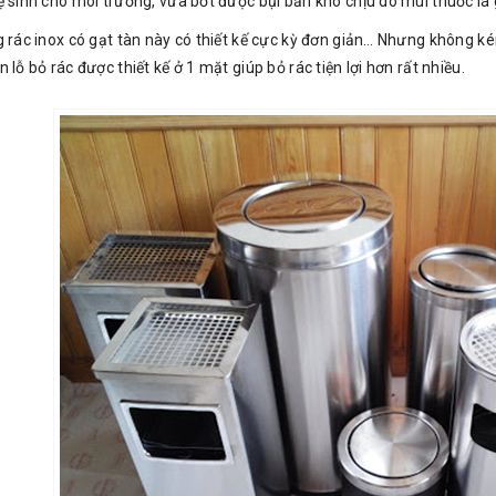
ệ sinh cho môi trường, vừa bớt được bụi bẩn khó chịu do mùi thuốc lá
g rác inox có gạt tàn này có thiết kế cực kỳ đơn giản… Nhưng không k
 lỗ bỏ rác được thiết kế ở 1 mặt giúp bỏ rác tiện lợi hơn rất nhiều.