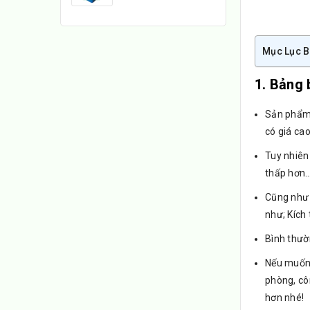
Mục Lục B
1. Bảng 
Sản phẩ
có giá ca
Tuy nhiên
thấp hơn…
Cũng như
như; Kích
Bình thườ
Nếu muốn 
phòng, cô
hơn nhé!