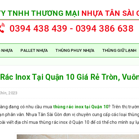
TY TNHH THƯƠNG MẠI
NHỰA TÂN SÀI 
0394 438 439 - 0394 386 638
 NHỰA
PALLET NHỰA
THÙNG PHUY NHỰA
THÙNG GIỮ LẠNH
Rác Inox Tại Quận 10 Giá Rẻ Tròn, Vuô
hín, 2023
hàng đang có nhu cầu mua
thùng rác inox tại Quận 10
? Trên thị trườ
ạn phân vân. Nhựa Tân Sài Gòn đơn vị chuyên cung cấp các loại thùng đ
i viết địa chỉ mua thùng rác inox ở Quận 10 để có thể cho mình sự l