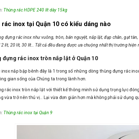
m:
Thùng rác HDPE 240 lít dày 15kg
 rác inox tại Quận 10 có kiểu dáng nào
g đựng rác inox như vuông, tròn, bán nguyệt, nắp lật, đạp chân, gạt tàn,
lít, 12 lít, 20 lít, 30 lít… Tất cả đều đang được ưa chuộng nhất thị trường hiện 
 đựng rác inox tròn nắp lật ở Quận 10
 inox nắp bập bênh đây là 1 trong số những dòng thùng đựng rác inox 
hông gian sống của Chúng ta trong lành hơn.
ng rác inox tròn nắp lật với thiết kế thông minh sử dụng trọng lực đó
g vừa trở nên thú vị… Lại vừa đơn giản hơn mà không phải sử dụng qu
m:
Thùng rác inox tại Quận 9