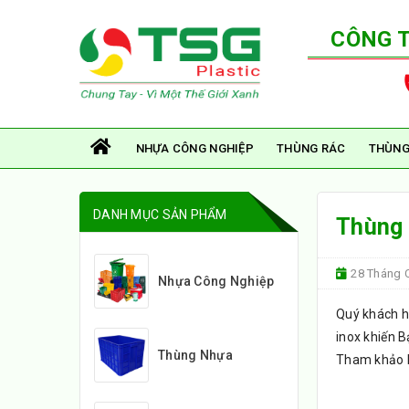
CÔNG 
NHỰA CÔNG NGHIỆP
THÙNG RÁC
THÙNG
DANH MỤC SẢN PHẨM
Thùng 
28 Tháng C
Nhựa Công Nghiệp
Quý khách 
inox khiến B
Thùng Nhựa
Tham khảo bà