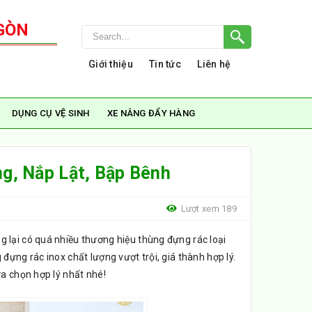
GÒN
Giới thiệu
Tin tức
Liên hệ
DỤNG CỤ VỆ SINH
XE NÂNG ĐẨY HÀNG
ng, Nắp Lật, Bập Bênh
Lượt xem 189
ng lại có quá nhiều thương hiệu thùng đựng rác loại
ựng rác inox chất lượng vượt trội, giá thành hợp lý.
ựa chọn hợp lý nhất nhé!