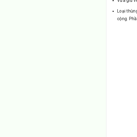
Vừa giữ v
Loại thùn
cộng. Phần