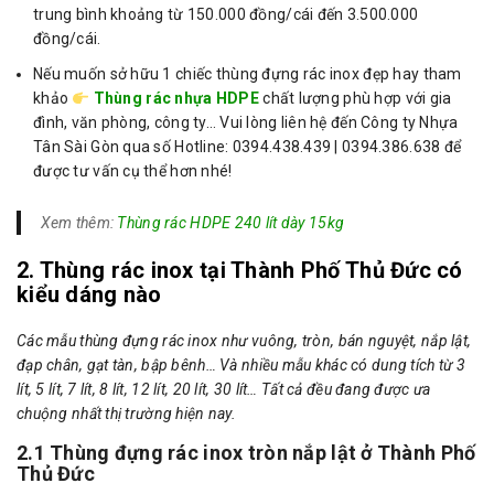
trung bình khoảng từ 150.000 đồng/cái đến 3.500.000
đồng/cái.
Nếu muốn sở hữu 1 chiếc thùng đựng rác inox đẹp hay tham
khảo
Thùng rác nhựa HDPE
chất lượng phù hợp với gia
đình, văn phòng, công ty… Vui lòng liên hệ đến Công ty Nhựa
Tân Sài Gòn qua số Hotline: 0394.438.439 | 0394.386.638 để
được tư vấn cụ thể hơn nhé!
Xem thêm:
Thùng rác HDPE 240 lít dày 15kg
2. Thùng rác inox tại Thành Phố Thủ Đức có
kiểu dáng nào
Các mẫu thùng đựng rác inox như vuông, tròn, bán nguyệt, nắp lật,
đạp chân, gạt tàn, bập bênh… Và nhiều mẫu khác có dung tích từ 3
lít, 5 lít, 7 lít, 8 lít, 12 lít, 20 lít, 30 lít… Tất cả đều đang được ưa
chuộng nhất thị trường hiện nay.
2.1 Thùng đựng rác inox tròn nắp lật ở Thành Phố
Thủ Đức