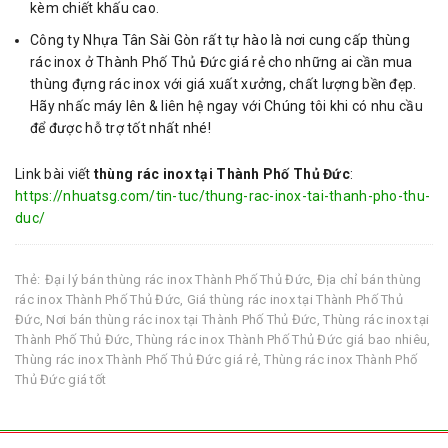
kèm chiết khấu cao.
Công ty Nhựa Tân Sài Gòn rất tự hào là nơi cung cấp thùng
rác inox ở Thành Phố Thủ Đức giá rẻ cho những ai cần mua
thùng đựng rác inox với giá xuất xưởng, chất lượng bền đẹp.
Hãy nhấc máy lên & liên hệ ngay với Chúng tôi khi có nhu cầu
để được hỗ trợ tốt nhất nhé!
Link bài viết
thùng rác inox tại Thành Phố Thủ Đức
:
https://nhuatsg.com/tin-tuc/thung-rac-inox-tai-thanh-pho-thu-
duc/
Thẻ:
Đại lý bán thùng rác inox Thành Phố Thủ Đức
,
Địa chỉ bán thùng
rác inox Thành Phố Thủ Đức
,
Giá thùng rác inox tại Thành Phố Thủ
Đức
,
Nơi bán thùng rác inox tại Thành Phố Thủ Đức
,
Thùng rác inox tại
Thành Phố Thủ Đức
,
Thùng rác inox Thành Phố Thủ Đức giá bao nhiêu
,
Thùng rác inox Thành Phố Thủ Đức giá rẻ
,
Thùng rác inox Thành Phố
Thủ Đức giá tốt