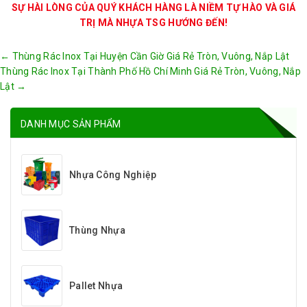
SỰ HÀI LÒNG CỦA QUÝ KHÁCH HÀNG LÀ NIỀM TỰ HÀO VÀ GIÁ
TRỊ MÀ NHỰA TSG HƯỚNG ĐẾN!
Post
←
Thùng Rác Inox Tại Huyện Cần Giờ Giá Rẻ Tròn, Vuông, Nắp Lật
navigation
Thùng Rác Inox Tại Thành Phố Hồ Chí Minh Giá Rẻ Tròn, Vuông, Nắp
Lật
→
DANH MỤC SẢN PHẨM
Nhựa Công Nghiệp
Thùng Nhựa
Pallet Nhựa