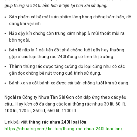
giúp thùng rác 240l bền hơn & tiện lợi hơn khi sử dụng;
Sản phẩm có bề mặt sản phẩm láng bóng chống bám bẩn, dễ
dàng khi vệ sinh.
Nắp đậy kín chống côn trùng xâm nhập & mùi thoát mùi ra
bên ngoài.
Bản lề nắp là 1 cải tiến đột phá chống tuột gãy hay thường
gặp ở các loại thùng rác 240l đang có trên thị trường.
Thành thùng rác được tăng cường độ loại cũng như có các
gân dọc chống bể nứt trong quá trình sử dụng.
Bánh xe và cốt bánh xe được cải tiến chống tuột khi sử dụng.
Ngoài ra Công ty Nhựa Tân Sài Gòn còn đáp ứng theo các yêu
cầu… Hay kích cỡ đa dạng các loại thùng rác nhựa 30 lít, 60 lít,
100 lít, 120 lít, 360 lít, 660 lít, 1100 lít…
Link bài viết
thùng rác nhựa 240l loại lớn
:
https://nhuatsg.com/tin-tuc/thung-rac-nhua-240l-loai-lon/