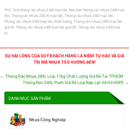
Thẻ:
Giá thùng rác nhựa 240l loại lớn
,
Nơi bán thùng rác nhựa 240l loại
lớn
,
Thùng rác nhựa 240 lít loại lớn
,
Thùng rác nhựa 240l loại lớn
,
Thùng rác nhựa 240l loại lớn chất lượng
,
Thùng rác nhựa 240l loại lớn
giá rẻ
,
Thùng rác nhựa 240l loại lớn giá tốt
,
Thùng rác nhựa 240l loại
to
SỰ HÀI LÒNG CỦA QUÝ KHÁCH HÀNG LÀ NIỀM TỰ HÀO VÀ GIÁ
TRỊ MÀ NHỰA TSG HƯỚNG ĐẾN!
Post
←
Thùng Rác Nhựa 240L Loại 11kg Chất Lượng Giá Rẻ Tại TPHCM
navigation
Thùng Rác 240L Push Giá Rẻ Loại Nắp Lật Và Hở HDPE
→
DANH MỤC SẢN PHẨM
Nhựa Công Nghiệp