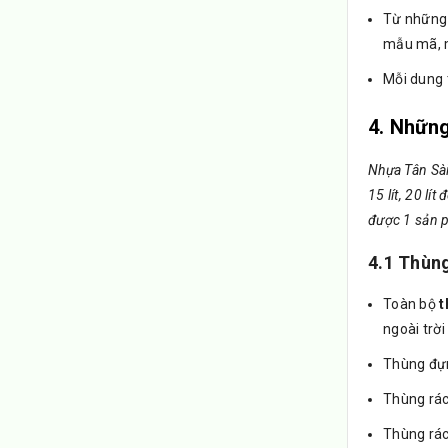
Từ nhữn
mẫu mã, m
Mỗi dung t
4. Những
Nhựa Tân Sài
15 lít, 20 lí
được 1 sản p
4.1 Thùng
Toàn bộ
t
ngoài trời
Thùng đựn
Thùng rác
Thùng rác