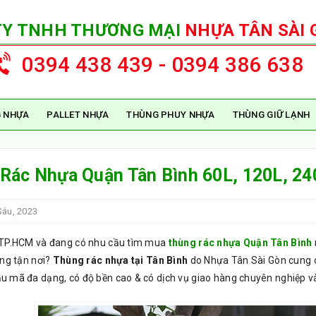
TY TNHH THƯƠNG MẠI
NHỰA TÂN SÀI 
0394 438 439 - 0394 386 638
 NHỰA
PALLET NHỰA
THÙNG PHUY NHỰA
THÙNG GIỮ LẠNH
Rác Nhựa Quận Tân Bình 60L, 120L, 24
Sáu, 2023
TP.HCM và đang có nhu cầu tìm mua
thùng rác nhựa Quận Tân Bình
àng tận nơi?
Thùng rác nhựa tại Tân Bình
do Nhựa Tân Sài Gòn cung c
 mã đa dạng, có độ bền cao & có dịch vụ giao hàng chuyên nghiệp v