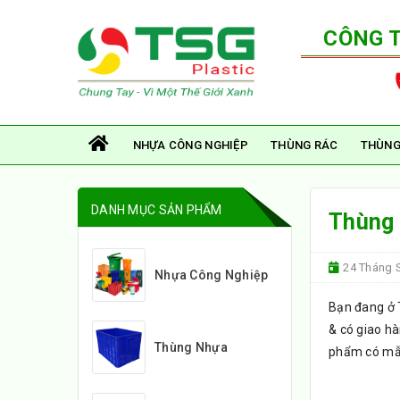
CÔNG 
NHỰA CÔNG NGHIỆP
THÙNG RÁC
THÙNG
DANH MỤC SẢN PHẨM
Thùng 
24 Tháng 
Nhựa Công Nghiệp
Bạn đang ở 
& có giao h
Thùng Nhựa
phẩm có mẫu