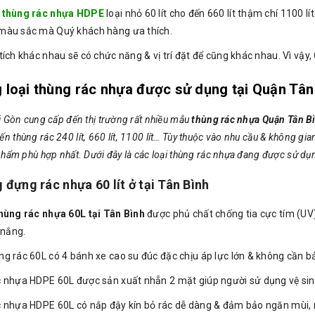
g
thùng rác nhựa HDPE
loại nhỏ 60 lít cho đến 660 lít thậm chí 1100 l
àu sắc mà Quý khách hàng ưa thích.
ích khác nhau sẽ có chức năng & vị trí đặt để cũng khác nhau. Vì vậy
 loại thùng rác nhựa được sử dụng tại Quận Tân
 Gòn cung cấp đến thị trường rất nhiều mẫu
thùng rác nhựa Quận Tân B
t đến thùng rác 240 lít, 660 lít, 1100 lít… Tùy thuộc vào nhu cầu & không
hẩm phù hợp nhất. Dưới đây là các loại thùng rác nhựa đang được sử dụn
 đựng rác nhựa 60 lít ở tại Tân Bình
hùng rác nhựa 60L tại Tân Bình
được phủ chất chống tia cực tím (UV
 nắng.
g rác 60L có 4 bánh xe cao su đúc đặc chịu áp lực lớn & không cần b
 nhựa HDPE 60L được sản xuất nhẵn 2 mặt giúp người sử dụng vệ sinh 
 nhựa HDPE 60L có nắp đậy kín bỏ rác dễ dàng & đảm bảo ngăn mùi, 