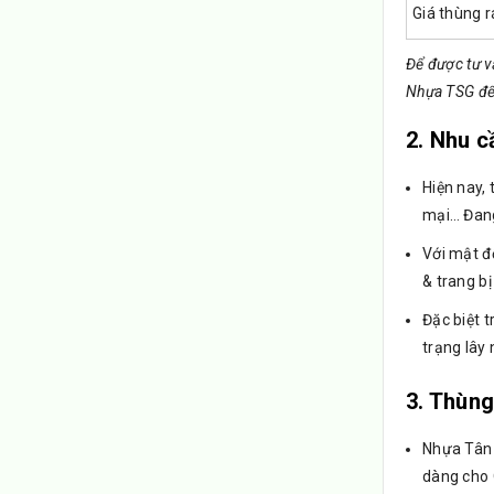
Giá thùng r
Để được tư v
Nhựa TSG để
2. Nhu 
Hiện nay, 
mại… Đan
Với mật đ
& trang b
Đặc biệt 
trạng lây
3. Thùng
Nhựa Tân 
dàng cho 