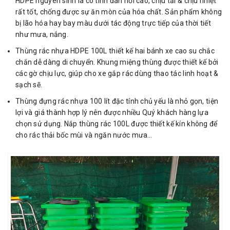
HDPE nguyên sinh là có tính đàn hồi cao, chịu tải & chịu nhiệt
rất tốt, chống được sự ăn mòn của hóa chất. Sản phẩm không
bị lão hóa hay bay màu dưới tác động trực tiếp của thời tiết
như mưa, nắng.
Thùng rác nhựa HDPE 100L thiết kế hai bánh xe cao su chắc
chắn dễ dàng di chuyển. Khung miệng thùng được thiết kế bởi
các gờ chịu lực, giúp cho xe gắp rác dùng thao tác linh hoạt &
sạch sẽ.
Thùng đựng rác nhựa 100 lít đặc tính chủ yếu là nhỏ gọn, tiện
lợi và giá thành hợp lý nên được nhiều Quý khách hàng lựa
chọn sử dụng. Nắp thùng rác 100L được thiết kế kín không để
cho rác thải bốc mùi và ngăn nước mưa…