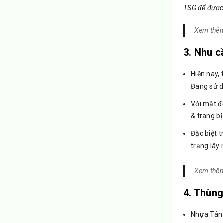
TSG để được 
Xem thê
3. Nhu c
Hiện nay, 
Đang sử d
Với mật đ
& trang b
Đặc biệt 
trạng lây
Xem thê
4. Thùng
Nhựa Tân 