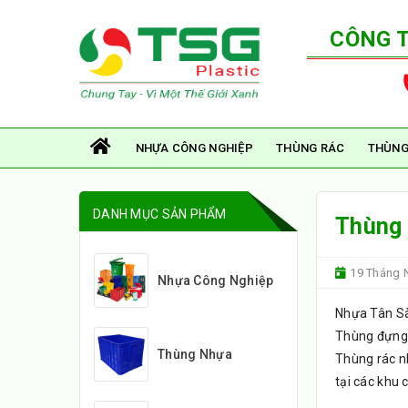
CÔNG 
NHỰA CÔNG NGHIỆP
THÙNG RÁC
THÙNG
DANH MỤC SẢN PHẨM
Thùng 
19 Tháng 
Nhựa Công Nghiệp
Nhựa Tân Sà
Thùng đựng 
Thùng Nhựa
Thùng rác n
tại các khu