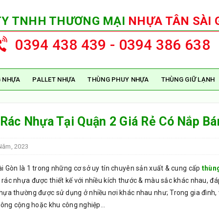
TY TNHH THƯƠNG MẠI
NHỰA TÂN SÀI 
0394 438 439 - 0394 386 638
 NHỰA
PALLET NHỰA
THÙNG PHUY NHỰA
THÙNG GIỮ LẠNH
Rác Nhựa Tại Quận 2 Giá Rẻ Có Nắp Bá
Năm, 2023
i Gòn là 1 trong những cơ sở uy tín chuyên sản xuất & cung cấp
thùng
rác nhựa được thiết kế với nhiều kích thước & màu sắc khác nhau, đ
hựa thường được sử dụng ở nhiều nơi khác nhau như; Trong gia đình, 
 công cộng hoặc khu công nghiệp…