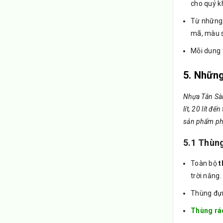
cho quý k
Từ nhữn
mã, màu s
Mỗi dung t
5. Những
Nhựa Tân Sài
lít, 20 lít đ
sản phẩm phù
5.1 Thùng
Toàn bộ
t
trời nắng.
Thùng đựn
Thùng rá