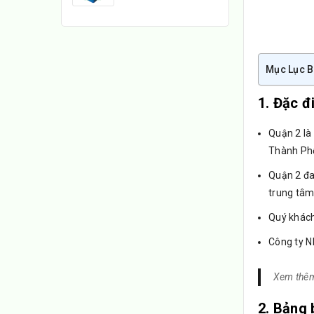
Mục Lục B
1. Đặc đi
Quận 2 là
Thành Ph
Quận 2 đan
trung tâm
Quý khách
Công ty N
Xem thê
2. Bảng 