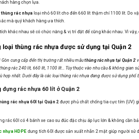
hách hàng chọn lựa.
g
thùng rác nhựa
loại nhỏ 60 lít cho đến 660 lít thậm chí 1100 lít. Do 
ắc mà quý khách hàng ưa thích.
ích khác nhau sẽ có chức năng & vị trí đặt để cũng khác nhau. Vì vậy,
 loại thùng rác nhựa được sử dụng tại Quận 2
 Gòn cung cấp đến thị trường rất nhiều mẫu
thùng rác nhựa tại Quận 2
v
ến thùng rác 240 lít, 660 lít, 1100 lít… Tùy thuộc vào nhu cầu & không gi
 hợp nhất. Dưới đây là các loại thùng rác nhựa đang được sử dụng phổ b
 đựng rác nhựa 60 lít ở Quận 2
hùng rác nhựa 60l tại Quận 2
được phủ chất chống tia cực tím (UV) g
g rác 60l có 4 bánh xe cao su đúc đặc chịu áp lực lớn & không cần bả
c nhựa HDPE
dung tích 60l được sản xuất nhẵn 2 mặt giúp người sử dụ