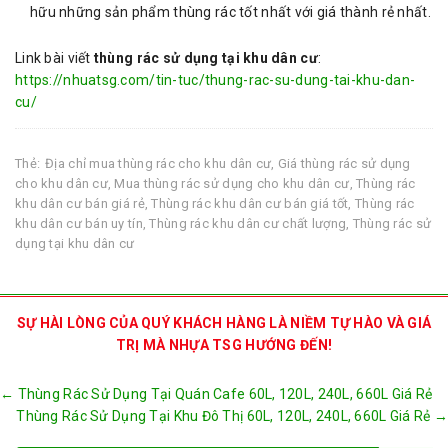
hữu những sản phẩm thùng rác tốt nhất với giá thành rẻ nhất.
Link bài viết
thùng rác sử dụng tại khu dân cư
:
https://nhuatsg.com/tin-tuc/thung-rac-su-dung-tai-khu-dan-
cu/
Thẻ:
Địa chỉ mua thùng rác cho khu dân cư
,
Giá thùng rác sử dụng
cho khu dân cư
,
Mua thùng rác sử dụng cho khu dân cư
,
Thùng rác
khu dân cư bán giá rẻ
,
Thùng rác khu dân cư bán giá tốt
,
Thùng rác
khu dân cư bán uy tín
,
Thùng rác khu dân cư chất lượng
,
Thùng rác sử
dụng tại khu dân cư
SỰ HÀI LÒNG CỦA QUÝ KHÁCH HÀNG LÀ NIỀM TỰ HÀO VÀ GIÁ
TRỊ MÀ NHỰA TSG HƯỚNG ĐẾN!
Post
←
Thùng Rác Sử Dụng Tại Quán Cafe 60L, 120L, 240L, 660L Giá Rẻ
navigation
Thùng Rác Sử Dụng Tại Khu Đô Thị 60L, 120L, 240L, 660L Giá Rẻ
→