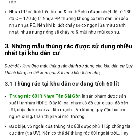
rác.
Nhựa PP có tính bền bỉ cao & có thể chịu được nhiệt độ từ 130
độ C – 170 độ C. Nhựa PP thường không có tính đàn hồi dẻo
như nhựa PE. Nên khi bị đốt cháy sẽ có ngọn lửa màu xanh
nhạt, nhựa nung nóng sẽ chảy ra & mùi như mùi cao su.
3. Những mẫu thùng rác được sử dụng nhiều
nhất tại khu dân cư
Dưới đây là những mẫu thùng rác dành sử dụng cho khu dân cư Quý
khách hàng có thể xem qua & tham khảo thêm nhé;
3.1 Thùng rác tại khu dân cư dung tích 60 lít
Thùng rác 60 lít Nhựa Tân Sài Gòn
là sản phẩm được sản
xuất từ nhựa HDPE. Đây là loại nhựa có độ cứng cao, độ bền
tốt, chịu được các va đập mạnh… Và không gây độc hại cho
người dùng, thân thiện với môi trường.
Đặc biệt, vỏ ngoài của thùng rác 60l được phủ 1 lớp chống tia
cực tím (tia UV). Nên có thể để thùng rác 60l ngoài trời… Hay