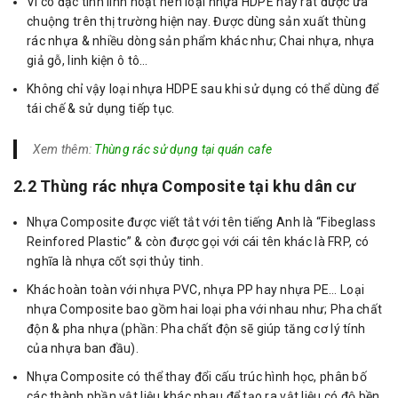
Vì có đặc tính linh hoạt nên loại nhựa HDPE này rất được ưa
chuộng trên thị trường hiện nay. Được dùng sản xuất thùng
rác nhựa & nhiều dòng sản phẩm khác như; Chai nhựa, nhựa
giả gỗ, linh kiện ô tô…
Không chỉ vậy loại nhựa HDPE sau khi sử dụng có thể dùng để
tái chế & sử dụng tiếp tục.
Xem thêm:
Thùng rác sử dụng tại quán cafe
2.2 Thùng rác nhựa Composite tại khu dân cư
Nhựa Composite được viết tắt với tên tiếng Anh là “Fibeglass
Reinfored Plastic” & còn được gọi với cái tên khác là FRP, có
nghĩa là nhựa cốt sợi thủy tinh.
Khác hoàn toàn với nhựa PVC, nhựa PP hay nhựa PE… Loại
nhựa Composite bao gồm hai loại pha với nhau như; Pha chất
độn & pha nhựa (phần: Pha chất độn sẽ giúp tăng cơ lý tính
của nhựa ban đầu).
Nhựa Composite có thể thay đổi cấu trúc hình học, phân bố
các thành phần vật liệu khác nhau để tạo ra vật liệu có độ bền