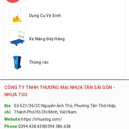
Dụng Cụ Vệ Sinh
Xe Nâng Đẩy Hàng
Thùng rác
CÔNG TY TNHH THƯƠNG MẠI NHỰA TÂN SÀI GÒN -
NHỰA TSG
Địa
Số 621/36/2C Nguyễn Ảnh Thủ, Phường Tân Thới Hiệp,
chỉ:
Thành Phố Hồ Chí Minh, Việt Nam
Website:
https://nhuatsg.com/
Phone:
0394.438.439
|
0394.386.638