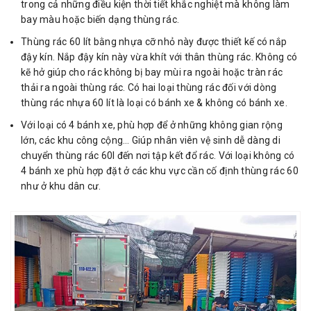
trong cả những điều kiện thời tiết khắc nghiệt mà không làm
bay màu hoặc biến dạng thùng rác.
Thùng rác 60 lít bằng nhựa cỡ nhỏ này được thiết kế có nắp
đậy kín. Nắp đậy kín này vừa khít với thân thùng rác. Không có
kẽ hở giúp cho rác không bị bay mùi ra ngoài hoặc tràn rác
thải ra ngoài thùng rác. Có hai loại thùng rác đối với dòng
thùng rác nhựa 60 lít là loại có bánh xe & không có bánh xe.
Với loại có 4 bánh xe, phù hợp để ở những không gian rộng
lớn, các khu công cộng… Giúp nhân viên vệ sinh dễ dàng di
chuyển thùng rác 60l đến nơi tập kết đổ rác. Với loại không có
4 bánh xe phù hợp đặt ở các khu vực cần cố định thùng rác 60
như ở khu dân cư.