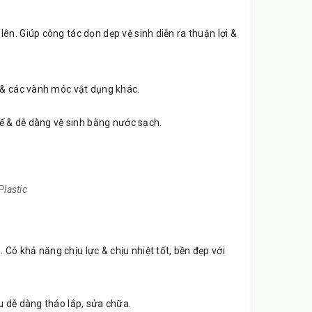
ên. Giúp công tác dọn dẹp vệ sinh diễn ra thuận lợi &
t & các vành móc vật dụng khác.
hế & dễ dàng vệ sinh bằng nước sạch.
Plastic
ó khả năng chịu lực & chịu nhiệt tốt, bền đẹp với
u dễ dàng tháo lắp, sửa chữa.