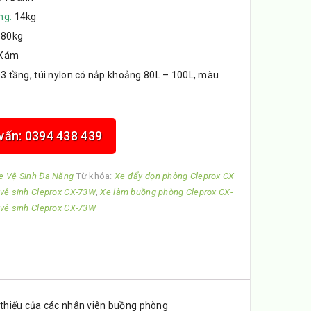
ng:
14kg
80kg
Xám
3 tầng, túi nylon có nắp khoảng 80L – 100L, màu
 vấn: 0394 438 439
e Vệ Sinh Đa Năng
Từ khóa:
Xe đẩy dọn phòng Cleprox CX
vệ sinh Cleprox CX-73W
,
Xe làm buồng phòng Cleprox CX-
vệ sinh Cleprox CX-73W
ể thiếu của các nhân viên buồng phòng