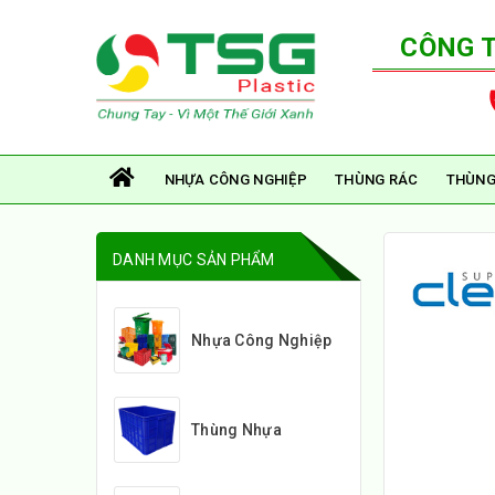
CÔNG 
NHỰA CÔNG NGHIỆP
THÙNG RÁC
THÙNG
DANH MỤC SẢN PHẨM
Nhựa Công Nghiệp
Thùng Nhựa