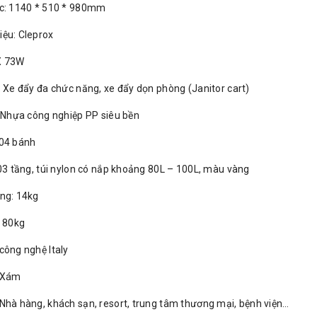
ớc: 1140 * 510 * 980mm
ệu: Cleprox
X 73W
: Xe đẩy đa chức năng, xe đẩy dọn phòng (Janitor cart)
: Nhựa công nghiệp PP siêu bền
 04 bánh
 03 tầng, túi nylon có nắp khoảng 80L – 100L, màu vàng
ng: 14kg
: 80kg
công nghệ Italy
 Xám
Nhà hàng, khách sạn, resort, trung tâm thương mại, bệnh viện…