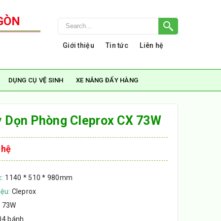
GÒN
Giới thiệu
Tin tức
Liên hệ
DỤNG CỤ VỆ SINH
XE NÂNG ĐẨY HÀNG
y Dọn Phòng Cleprox CX 73W
 hệ
c:
1140 * 510 * 980mm
ệu:
Cleprox
 73W
04 bánh