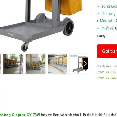
> Trọng lượ
> Tải trọng:
> Màu sắc:
> Thiết kế:
0
vàng
Gọi tư
Danh mục:
X
73W
,
Xe đẩy 
73W
,
Xe làm 
 phòng Cleprox CX 73W
hay xe làm vệ sinh chữ L là thiết bị không th