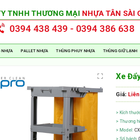
TY TNHH THƯƠNG MẠI
NHỰA TÂN SÀI 
0394 438 439 - 0394 386 638
 NHỰA
PALLET NHỰA
THÙNG PHUY NHỰA
THÙNG GIỮ LẠNH
Xe Đẩ
Giá:
Liên
> Kích thướ
> Thương hi
> Model:
CX
> Số bánh: