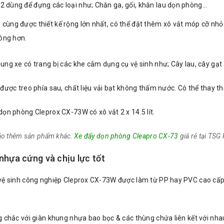
2 dùng để đựng các loại như; Chăn ga, gối, khăn lau dọn phòng…
 cùng được thiết kế rộng lớn nhất, có thể đặt thêm xô vắt móp cỡ nhỏ l
óng hơn.
ung xe có trang bị các khe cắm dụng cụ vệ sinh như; Cây lau, cây gạ
được treo phía sau, chất liệu vải bạt không thấm nước. Có thể thay t
ọn phòng Cleprox CX-73W có xô vắt 2 x 14.5 lít.
o thêm sản phẩm khác:
Xe đẩy dọn phòng Cleapro CX-73
giá rẻ tại TSG 
 nhựa cứng và chịu lực tốt
ệ sinh công nghiệp Cleprox CX-73W được làm từ PP hay PVC cao cấp. C
 chắc với giàn khung nhựa bao bọc & các thùng chứa liên kết với nha