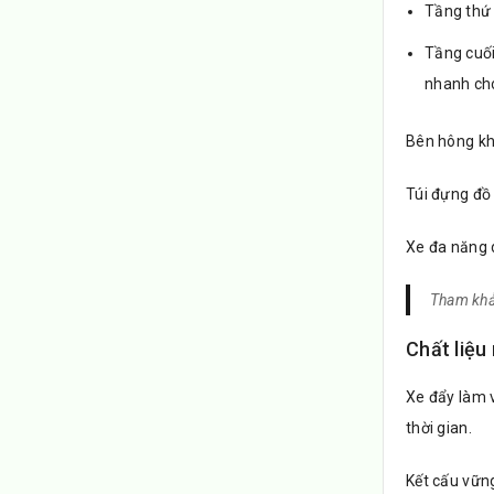
Tầng thứ 
Tầng cuối
nhanh ch
Bên hông kh
Túi đựng đồ 
Xe đa năng d
Tham khả
Chất liệu
Xe đẩy làm v
thời gian.
Kết cấu vững