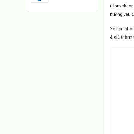
(Housekeepi
buồng yêu cầ
Xe dọn phòn
& giá thành 