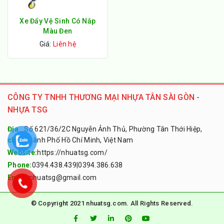
Xe Đẩy Vệ Sinh Có Nắp
Màu Đen
Giá:
Liên hệ
CÔNG TY TNHH THƯƠNG MẠI NHỰA TÂN SÀI GÒN -
NHỰA TSG
Địa
Số 621/36/2C Nguyễn Ảnh Thủ, Phường Tân Thới Hiệp,
chỉ:
Thành Phố Hồ Chí Minh, Việt Nam
Website:
https://nhuatsg.com/
Phone:
0394.438.439
|
0394.386.638
Email:
nhuatsg@gmail.com
© Copyright 2021 nhuatsg.com. All Rights Reserved.