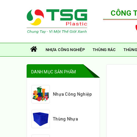
CÔNG 
NHỰA CÔNG NGHIỆP
THÙNG RÁC
THÙNG
DANH MỤC SẢN PHẨM
Nhựa Công Nghiệp
Thùng Nhựa