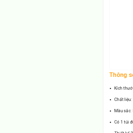
Thông số
Kích thướ
Chất liệu
Màu sắc:
Có 1 túi 