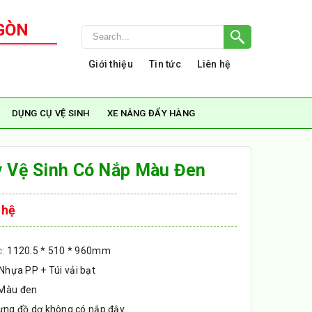
GÒN
Giới thiệu
Tin tức
Liên hệ
DỤNG CỤ VỆ SINH
XE NÂNG ĐẨY HÀNG
y Vệ Sinh Có Nắp Màu Đen
 hệ
c:
1120.5 * 510 * 960mm
Nhựa PP + Túi vải bạt
Màu đen
đựng đồ dơ không có nắp đậy