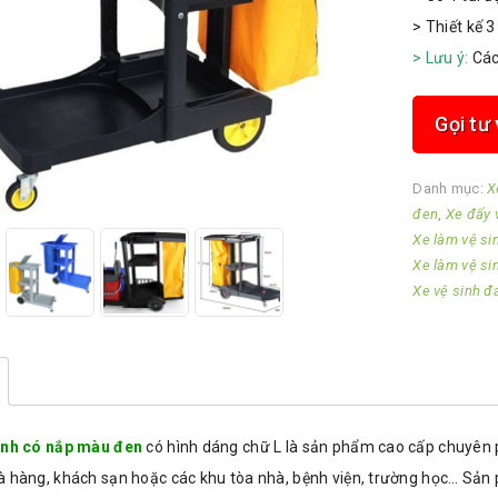
> Thiết kế 
> Lưu ý:
Các
Gọi tư
Danh mục:
X
đen
,
Xe đẩy 
Xe làm vệ si
Xe làm vệ si
Xe vệ sinh đ
inh có nắp màu đen
có hình dáng chữ L là sản phẩm cao cấp chuyên p
à hàng, khách sạn hoặc các khu tòa nhà, bệnh viện, trường học… Sản 