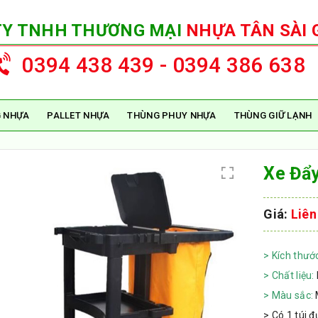
TY TNHH THƯƠNG MẠI
NHỰA TÂN SÀI 
0394 438 439 - 0394 386 638
 NHỰA
PALLET NHỰA
THÙNG PHUY NHỰA
THÙNG GIỮ LẠNH
Xe Đẩ
Giá:
Liên
> Kích thướ
> Chất liệu:
> Màu sắc:
> Có 1 túi 