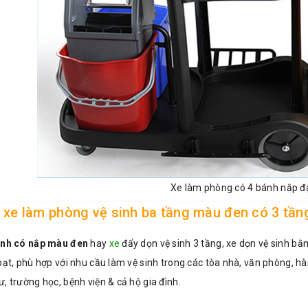
Xe làm phòng có 4 bánh nắp đ
ặt xe làm phòng vệ sinh ba tầng màu đen có 3 tầ
inh có nắp màu đen
hay
xe
đẩy dọn vệ sinh 3 tầng, xe dọn vệ sinh bằ
oạt, phù hợp với nhu cầu làm vệ sinh trong các tòa nhà, văn phòng, 
, trường học, bệnh viện & cả hộ gia đình.