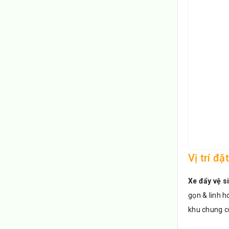
Vị trí đ
Xe đẩy vệ s
gọn & linh h
khu chung cư