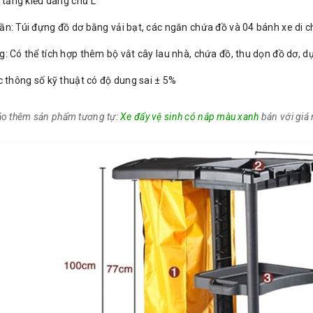
3 tầng kiểu dáng chữ L
n: Túi đựng đồ dơ bằng vải bạt, các ngăn chứa đồ và 04 bánh xe di 
: Có thể tích hợp thêm bộ vắt cây lau nhà, chứa đồ, thu dọn đồ dơ, d
c thông số kỹ thuật có độ dung sai ± 5%
o thêm sản phẩm tương tự:
Xe đẩy vệ sinh có nắp màu xanh
bán với giá 