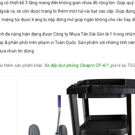
g có thiết kế 3 tầng mang đến không gian chứa đồ rộng lớn. Giúp qu
goài ra, xe còn được trang bị thêm một túi vải bạt cao cấp. Giúp đựn
n miệng túi được trang bị nắp đóng mở giúp ngăn không cho rác hay đ
inh đa năng hiện đang được Công ty Nhựa Tân Sài Gòn là 1 trong nhữn
ập & phân phối trên phạm vi Toàn Quốc. Sản phẩm với những tính năng
lựa chọn tin dùng.
o thêm sản phẩm khác:
Xe đẩy dọn phòng Cleapro CP-4/1
giá rẻ tại TSG