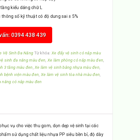
3 tầng kiểu dáng chữ L
 thông số kỹ thuật có độ dung sai ± 5%
 vấn: 0394 438 439
e Vệ Sinh Đa Năng
Từ khóa:
Xe đẩy vệ sinh có nắp màu
vệ sinh đa năng màu đen
,
Xe làm phòng có nắp màu đen
,
nh 3 tầng màu đen
,
Xe làm vệ sinh bằng nhựa màu đen
,
nh bệnh viện màu đen
,
Xe làm vệ sinh tòa nhà màu đen
,
a năng có nắp màu đen
hục vụ cho việc thu gom, dọn dẹp vệ sinh tại các
phẩm sử dụng chất liệu nhựa PP siêu bền bỉ, độ dày