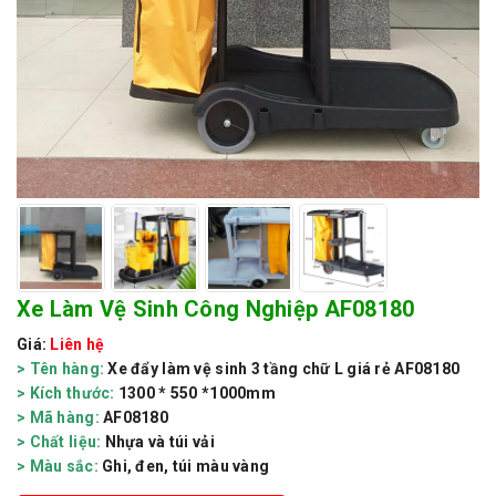
Xe Làm Vệ Sinh Công Nghiệp AF08180
Giá:
Liên hệ
> Tên hàng:
Xe đẩy làm vệ sinh 3 tầng chữ L giá rẻ AF08180
> Kích thước:
1300 * 550 *1000mm
> Mã hàng:
AF08180
> Chất liệu:
Nhựa và túi vải
> Màu sắc:
Ghi, đen, túi màu vàng