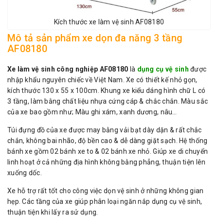
Kích thước xe làm vệ sinh AF08180
Mô tả sản phẩm xe dọn đa năng 3 tầng
AF08180
Xe làm vệ sinh công nghiệp AF08180
là
dụng cụ vệ sinh
được
nhập khẩu nguyên chiếc về Việt Nam. Xe có thiết kế nhỏ gọn,
kích thước 130 x 55 x 100cm. Khung xe kiểu dáng hình chữ L có
3 tầng, làm bằng chất liệu nhựa cứng cáp & chắc chắn. Màu sắc
của xe bao gồm như; Màu ghi xám, xanh dương, nâu…
Túi đựng đồ của xe được may bằng vải bạt dày dặn & rất chắc
chắn, không bai nhão, độ bền cao & dễ dàng giặt sạch. Hệ thống
bánh xe gồm 02 bánh xe to & 02 bánh xe nhỏ. Giúp xe di chuyển
linh hoạt ở cả những địa hình không bằng phẳng, thuận tiện lên
xuống dốc.
Xe hỗ trợ rất tốt cho công việc dọn vệ sinh ở những không gian
hẹp. Các tầng của xe giúp phân loại ngăn nắp dụng cụ vệ sinh,
thuận tiện khi lấy ra sử dụng.