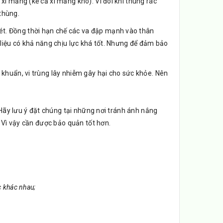
xi măng (kể cả xi măng khô). Vì đôi khi thùng rác
thùng.
ét. Đồng thời hạn chế các va đập mạnh vào thân
t liệu có khả năng chịu lực khá tốt. Nhưng để đảm bảo
 khuẩn, vi trùng lây nhiễm gây hại cho sức khỏe. Nên
 Hãy lưu ý đặt chúng tại những nơi tránh ánh nắng
. Vì vậy cần được bảo quản tốt hơn.
c khác nhau;