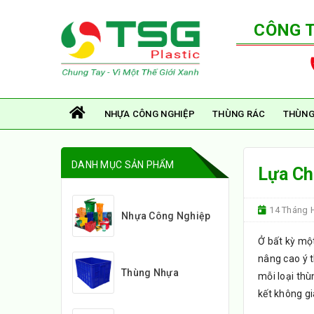
CÔNG 
NHỰA CÔNG NGHIỆP
THÙNG RÁC
THÙNG
DANH MỤC SẢN PHẨM
Lựa Ch
14 Tháng H
Nhựa Công Nghiệp
Ở bất kỳ một
nâng cao ý 
Thùng Nhựa
mỗi loại thù
kết không gi