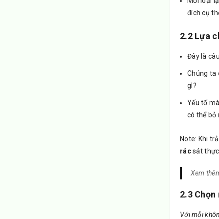
Mỗi loại l
đích cụ th
2.2 Lựa c
Đây là câ
Chúng ta 
gì?
Yếu tố mà
có thể bỏ
Note: Khi tr
rác
sát thực
Xem thê
2.3 Chọn
Với mỗi không