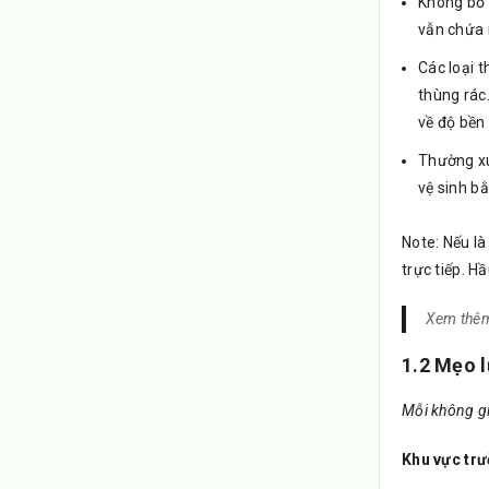
Không bỏ v
vẫn chứa 
Các loại 
thùng rác.
về độ bền 
Thường xu
vệ sinh bằ
Note: Nếu là
trực tiếp. H
Xem thê
1.2 Mẹo l
Mỗi không gi
Khu vực trư