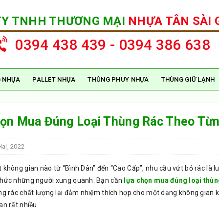
TY TNHH THƯƠNG MẠI
NHỰA TÂN SÀI 
0394 438 439 - 0394 386 638
 NHỰA
PALLET NHỰA
THÙNG PHUY NHỰA
THÙNG GIỮ LẠNH
ọn Mua Đúng Loại Thùng Rác Theo Từn
ai, 2022
 không gian nào từ “Bình Dân” đến “Cao Cấp”, nhu cầu vứt bỏ rác là l
thức những người xung quanh. Bạn cần
lựa chọn mua đúng loại thùn
ng rác chất lượng lại đảm nhiệm thích hợp cho một dạng không gian k
an rất nhiều.