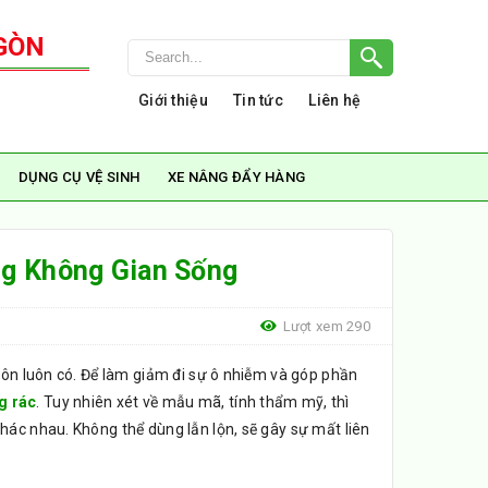
GÒN
Giới thiệu
Tin tức
Liên hệ
DỤNG CỤ VỆ SINH
XE NÂNG ĐẨY HÀNG
g Không Gian Sống
Lượt xem 290
uôn luôn có. Để làm giảm đi sự ô nhiễm và góp phần
g rác
. Tuy nhiên xét về mẫu mã, tính thẩm mỹ, thì
hác nhau. Không thể dùng lẫn lộn, sẽ gây sự mất liên