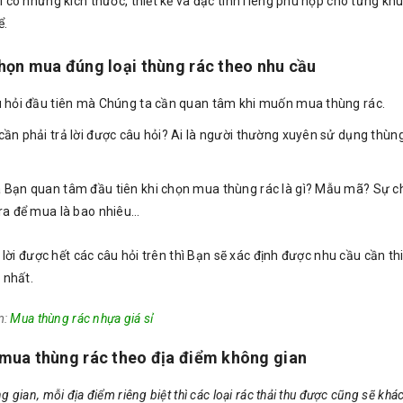
ại có những kích thước, thiết kế và đặc tính riêng phù hợp cho từng k
ể.
họn mua đúng loại thùng rác theo nhu cầu
u hỏi đầu tiên mà Chúng ta cần quan tâm khi muốn mua thùng rác.
cần phải trả lời được câu hỏi? Ai là người thường xuyên sử dụng thùn
 Bạn quan tâm đầu tiên khi chọn mua thùng rác là gì? Mẫu mã? Sự c
 ra để mua là bao nhiêu…
ả lời được hết các câu hỏi trên thì Bạn sẽ xác định được nhu cầu cần t
 nhất.
m:
Mua thùng rác nhựa giá sỉ
 mua thùng rác theo địa điểm không gian
 gian, mỗi địa điểm riêng biệt thì các loại rác thải thu được cũng sẽ khá