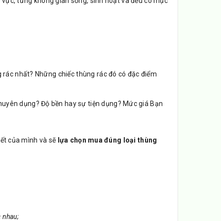
hu vực, từng không gian sống, sinh hoạt và đều có mục
g rác nhất? Những chiếc thùng rác đó có đặc điểm
huyên dụng? Độ bền hay sự tiện dụng? Mức giá Bạn
hiết của mình và sẽ
lựa chọn mua đúng loại thùng
c nhau;