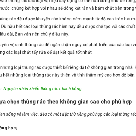
ào thùng rác các loại vật liệu xây dựng có thể hóa cứng như bê tông, 
nước, chúng kết hợp với nhau sẽ đông kết rắn và bám chặt bên trong 
thùng rác đều được khuyến cáo không ném mạnh từ độ cao trên hai m
 Dù hầu hết các loại thùng rác hiện nay đều được chế tạo với các chấ
lâu dài, Bạn vẫn nên chú ý điều này.
yên vệ sinh thùng rác để ngăn chặn nguy cơ phát triển của các loại vi
ng các loại chất tẩy rửa để đạt kết quả tốt nhất.
 những loại thùng rác được thiết kế riêng đặt ở không gian trong nhà.
ầu hết những loại thùng rác này thiên về tính thẩm mỹ cao hơn độ bền
m:
Nguyên nhân khiến thùng rác nhanh hỏng
ựa chọn thùng rác theo không gian sao cho phù hợp
an sống và làm việc, đều có một đặc thù riêng phù hợp các loại thùng rá
ờng học;