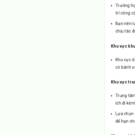
Trường học
trí công c
Bạn nên l
chịu tác độ
Khu vực khu
Khu vực d
có bánh xe
Khu vực tru
Trung tâm
ích đi kè
Lựa chọn 
để hạn ch