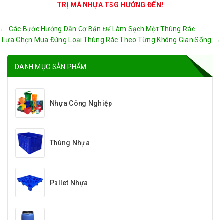
TRỊ MÀ NHỰA TSG HƯỚNG ĐẾN!
Post
←
Các Bước Hướng Dẫn Cơ Bản Để Làm Sạch Một Thùng Rác
navigation
Lựa Chọn Mua Đúng Loại Thùng Rác Theo Từng Không Gian Sống
→
DANH MỤC SẢN PHẨM
Nhựa Công Nghiệp
Thùng Nhựa
Pallet Nhựa