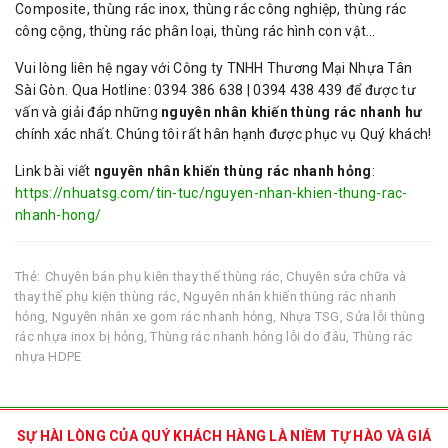
Composite, thùng rác inox, thùng rác công nghiệp, thùng rác
công cộng, thùng rác phân loại, thùng rác hình con vật…
Vui lòng liên hệ ngay với Công ty TNHH Thương Mại Nhựa Tân
Sài Gòn. Qua Hotline: 0394 386 638 | 0394 438 439 để được tư
vấn và giải đáp những
nguyên nhân khiến thùng rác nhanh hư
chính xác nhất. Chúng tôi rất hân hạnh được phục vụ Quý khách!
Link bài viết
nguyên nhân khiến thùng rác nhanh hỏng
:
https://nhuatsg.com/tin-tuc/nguyen-nhan-khien-thung-rac-
nhanh-hong/
Thẻ:
Chuyên bán phụ kiên thay thế thùng rác
,
Chuyên sửa chữa và
thay thế phụ kiện thùng rác
,
Nguyên nhân khiến thùng rác nhanh
hỏng
,
Nguyên nhân xe gom rác nhanh hỏng
,
Nhựa TSG
,
Sửa lỗi thùng
rác nhựa inox bị hỏng
,
Thùng rác nhanh hỏng lỗi do đâu
,
Thùng rác
nhựa HDPE
SỰ HÀI LÒNG CỦA QUÝ KHÁCH HÀNG LÀ NIỀM TỰ HÀO VÀ GIÁ