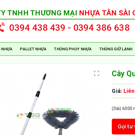
TY TNHH THƯƠNG MẠI
NHỰA TÂN SÀI 
0394 438 439 - 0394 386 638
 NHỰA
PALLET NHỰA
THÙNG PHUY NHỰA
THÙNG GIỮ LẠNH
Cây Q
Giá:
Liên
(Dài) 6000
Gọi tư