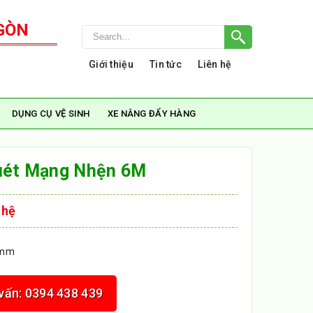
GÒN
Giới thiệu
Tin tức
Liên hệ
DỤNG CỤ VỆ SINH
XE NÂNG ĐẨY HÀNG
uét Mạng Nhện 6M
 hệ
 mm
 vấn: 0394 438 439