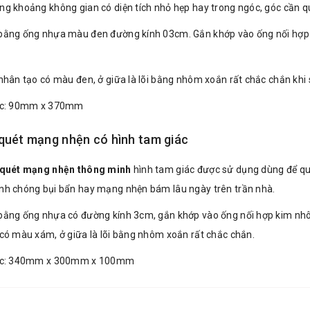
g khoảng không gian có diện tích nhỏ hẹp hay trong ngóc, góc cần q
bằng ống nhựa màu đen đường kính 03cm. Gắn khớp vào ống nối hợp 
nhân tạo có màu đen, ở giữa là lõi bằng nhôm xoắn rất chắc chắn khi
ớc: 90mm x 370mm
quét mạng nhện có hình tam giác
 quét mạng nhện thông minh
hình tam giác được sử dụng dùng để qu
h chóng bụi bẩn hay mạng nhện bám lâu ngày trên trần nhà.
ằng ống nhựa có đường kính 3cm, gắn khớp vào ống nối hợp kim nhôm
có màu xám, ở giữa là lõi bằng nhôm xoắn rất chắc chắn.
ớc: 340mm x 300mm x 100mm