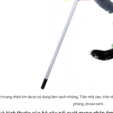
t mạng nhện 6m được sử dụng làm sạch những; Trần nhà cao, trần nh
phòng, showroom…
và kích thước của bộ cây nối quét mạng nhện 6