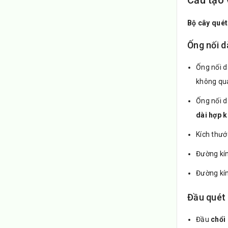
Bộ cây qué
Ống nối d
Ống nối d
không qu
Ống nối d
dài hợp 
Kích thướ
Đường kí
Đường kín
Đầu quét
Đầu
chổi