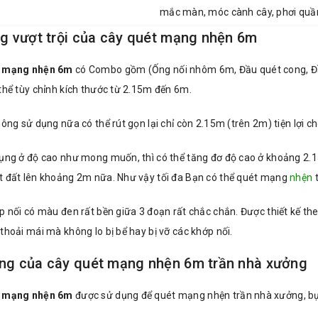
mắc màn, móc cành cây, phơi quầ
g vượt trội của cây quét mạng nhện 6m
t mạng nhện 6m
có Combo gồm (Ống nối nhôm 6m, Đầu quét cong, Đầu
thể tùy chỉnh kích thước từ 2.15m đến 6m.
hông sử dụng nữa có thể rút gọn lại chỉ còn 2.15m (trên 2m) tiện lợi c
dụng ở độ cao như mong muốn, thì có thể tăng đơ độ cao ở khoảng 2.1
t đất lên khoảng 2m nữa. Như vậy tối đa Bạn có thể quét mạng
nhện
t
p nối có màu đen rất bền giữa 3 đoạn rất chắc chắn. Được thiết kế th
thoải mái mà không lo bị bể hay bị vỡ các khớp nối.
ng của cây quét mạng nhện 6m trần nhà xưởng
t mạng nhện 6m
được sử dụng để quét mạng nhện trần nhà xưởng, bụ