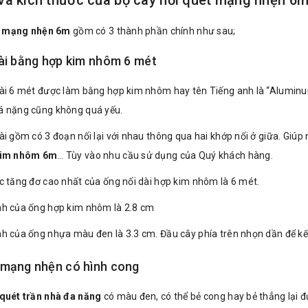
t mạng nhện 6m
gồm có 3 thành phần chính như sau;
ài bằng hợp kim nhôm 6 mét
ài 6 mét được làm bằng hợp kim nhôm hay tên Tiếng anh là “Alumin
á nặng cũng không quá yếu.
ài gồm có 3 đoạn nối lại với nhau thông qua hai khớp nối ở giữa. Giú
kim nhôm 6m
… Tùy vào nhu cầu sử dụng của Quý khách hàng.
c tăng đơ cao nhất của ống nối dài hợp kim nhôm là 6 mét.
nh của ống hợp kim nhôm là 2.8 cm
h của ống nhựa màu đen là 3.3 cm. Đầu cây phía trên nhọn dần để kế
 mạng nhện có hình cong
 quét trần nhà đa năng
có màu đen, có thể bẻ cong hay bẻ thẳng lại đư