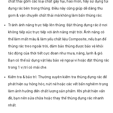
chất thải gồm các loại chất gây hại, hao mòn, hãy sử dụng túi
đựng rác bên trong thùng. Điều này cũng giúp dễ dàng thu
gom & vận chuyển chất thải mà không làm bẩn thùng rác.
Tránh ánh nắng trực tiếp lên thùng: Đặt thùng đựng rác ở nơi
không tiếp xúc trực tiếp với ánh nắng mặt trời. Ánh nắng có
thể làm mất màu & làm yếu chất liệu Composite, nếu bạn để
thùng rác treo ngoài trời, đảm bảo thùng được bảo vệ khỏi
tác động của thời tiết cực đoan như mưa, nắng, lạnh & gió.
Bạn có thể sử dụng vật liệu bảo vệ ngoại vi hoặc đặt thùng rác
trong 1 vị trí có mái che.
Kiểm tra & bảo trì: Thường xuyên kiểm tra thùng đựng rác để
phát hiện sự hỏng hóc, nứt nẻ hoặc các vết bẩn nghiêm trọng
làm ảnh hưởng đến chất lượng sản phẩm. Khi phát hiện vấn
đề, bạn nên sửa chữa hoặc thay thế thùng đựng rác nhanh
nhất.