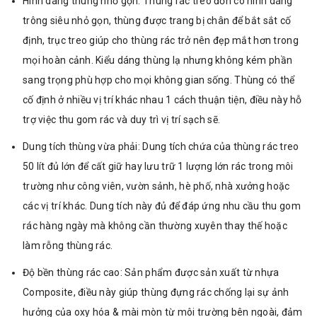
Hình dáng thùng nhỏ gọn: Thùng rác treo đơn có hình dáng
trông siêu nhỏ gọn, thùng được trang bị chân để bắt sắt cố
định, trục treo giúp cho thùng rác trở nên đẹp mắt hơn trong
mọi hoàn cảnh. Kiểu dáng thùng lạ nhưng không kém phần
sang trọng phù hợp cho mọi không gian sống. Thùng có thể
cố định ở nhiều vị trí khác nhau 1 cách thuận tiện, điều này hỗ
trợ việc thu gom rác và duy trì vị trí sạch sẽ.
Dung tích thùng vừa phải: Dung tích chứa của thùng rác treo
50 lít đủ lớn để cất giữ hay lưu trữ 1 lượng lớn rác trong môi
trường như công viên, vườn sảnh, hè phố, nhà xưởng hoặc
các vị trí khác. Dung tích này đủ để đáp ứng nhu cầu thu gom
rác hàng ngày mà không cần thường xuyên thay thế hoặc
làm rỗng thùng rác.
Độ bền thùng rác cao: Sản phẩm được sản xuất từ nhựa
Composite, điều này giúp thùng đựng rác chống lại sự ảnh
hưởng của oxy hóa & mài mòn từ môi trường bên ngoài, đảm