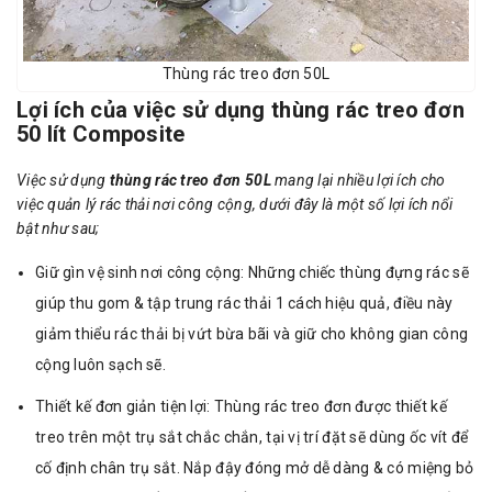
Thùng rác treo đơn 50L
Lợi ích của việc sử dụng thùng rác treo đơn
50 lít Composite
Việc sử dụng
thùng rác treo đơn 50L
mang lại nhiều lợi ích cho
việc quản lý rác thải nơi công cộng, dưới đây là một số lợi ích nổi
bật như sau;
Giữ gìn vệ sinh nơi công cộng: Những chiếc thùng đựng rác sẽ
giúp thu gom & tập trung rác thải 1 cách hiệu quả, điều này
giảm thiểu rác thải bị vứt bừa bãi và giữ cho không gian công
cộng luôn sạch sẽ.
Thiết kế đơn giản tiện lợi: Thùng rác treo đơn được thiết kế
treo trên một trụ sắt chắc chắn, tại vị trí đặt sẽ dùng ốc vít để
cố định chân trụ sắt. Nắp đậy đóng mở dễ dàng & có miệng bỏ