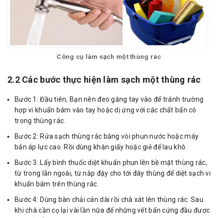
Công cụ làm sạch một thùng rác
2.2 Các bước thực hiện làm sạch một thùng rác
Bước 1: Đầu tiên, Bạn nên đeo găng tay vào để tránh trường
hợp vi khuẩn bám vào tay hoặc dị ứng với các chất bẩn có
trong thùng rác.
Bước 2: Rửa sạch thùng rác bằng vòi phun nước hoặc máy
bắn áp lực cao. Rồi dùng khăn giấy hoặc giẻ để lau khô.
Bước 3: Lấy bình thuốc diệt khuẩn phun lên bề mặt thùng rác,
từ trong lẫn ngoài, từ nắp đậy cho tới đáy thùng để diệt sạch vi
khuẩn bám trên thùng rác.
Bước 4: Dùng bàn chải cán dài rồi chà xát lên thùng rác. Sau
khi chà cần cọ lại vài lần nữa để những vết bẩn cứng đầu được