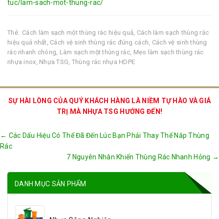
tuc/lam-sach-mot-thung-rac/
Thẻ:
Cách làm sạch một thùng rác hiệu quả
,
Cách làm sạch thùng rác
hiệu quả nhất
,
Cách vệ sinh thùng rác đúng cách
,
Cách vệ sinh thùng
rác nhanh chóng
,
Làm sạch một thùng rác
,
Mẹo làm sạch thùng rác
nhựa inox
,
Nhựa TSG
,
Thùng rác nhựa HDPE
SỰ HÀI LÒNG CỦA QUÝ KHÁCH HÀNG LÀ NIỀM TỰ HÀO VÀ GIÁ
TRỊ MÀ NHỰA TSG HƯỚNG ĐẾN!
Post
←
Các Dấu Hiệu Có Thể Đã Đến Lúc Bạn Phải Thay Thế Nắp Thùng
navigation
Rác
7 Nguyên Nhân Khiến Thùng Rác Nhanh Hỏng
→
DANH MỤC SẢN PHẨM