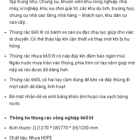
tập trung như; Chung cư, khuôn viên khu công nghiệp, nhà
máy, xí nghiệp, khu vui chơi giải trí; các khu du lịch, trường học,
chung cư nhà cao tầng, nhà hàng – khách sạn, khu dân cư
cao cấp…
Thùng rác 660 lít có bánh xe cao su đặc chịu lực giúp cho việc
di chuyển. Có thể tháo lắp khi cần thiết và thay mới khi bị hư
hỏng.
Thùng rác nhựa 660 lít có nắp đậy kín đảm bảo ngăn mùi.
Ngăn nước mưa tràn vào thùng, phía trên có tay nắm giúp mở
nắp xả rác được dễ dàng hơn.
Thùng rác 660L có hai tay cầm dùng để kéo và đẩy thùng đi
một cách dễ dàng, linh hoạt.
Bề mặt nhẵn dễ vệ sinh bằng khăn ẩm hoặc rửa sạch bằng
nước.
Thông tin thùng rác công nghiệp 660 lít
Kích thước: (L)1270 * (W)770 * (H)1230 mm
Chất liệu: Nhựa HDPE