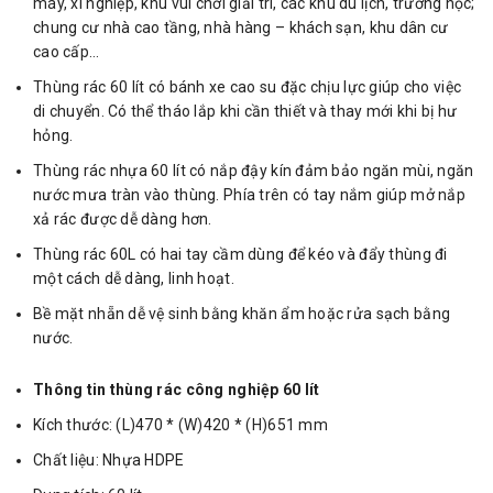
máy, xí nghiệp, khu vui chơi giải trí, các khu du lịch, trường học;
chung cư nhà cao tầng, nhà hàng – khách sạn, khu dân cư
cao cấp…
Thùng rác 60 lít có bánh xe cao su đặc chịu lực giúp cho việc
di chuyển. Có thể tháo lắp khi cần thiết và thay mới khi bị hư
hỏng.
Thùng rác nhựa 60 lít có nắp đậy kín đảm bảo ngăn mùi, ngăn
nước mưa tràn vào thùng. Phía trên có tay nắm giúp mở nắp
xả rác được dễ dàng hơn.
Thùng rác 60L có hai tay cầm dùng để kéo và đẩy thùng đi
một cách dễ dàng, linh hoạt.
Bề mặt nhẵn dễ vệ sinh bằng khăn ẩm hoặc rửa sạch bằng
nước.
Thông tin thùng rác công nghiệp 60 lít
Kích thước: (L)470 * (W)420 * (H)651 mm
Chất liệu: Nhựa HDPE