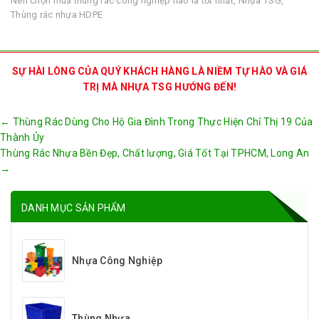
Nên chọn mua thùng rác công nghiệp nào là tốt nhất
,
Nhựa TSG
,
Thùng rác nhựa HDPE
SỰ HÀI LÒNG CỦA QUÝ KHÁCH HÀNG LÀ NIỀM TỰ HÀO VÀ GIÁ
TRỊ MÀ NHỰA TSG HƯỚNG ĐẾN!
Post
←
Thùng Rác Dùng Cho Hộ Gia Đình Trong Thực Hiện Chỉ Thị 19 Của
navigation
Thành Ủy
Thùng Rác Nhựa Bền Đẹp, Chất lượng, Giá Tốt Tại TPHCM, Long An
→
DANH MỤC SẢN PHẨM
Nhựa Công Nghiệp
Thùng Nhựa