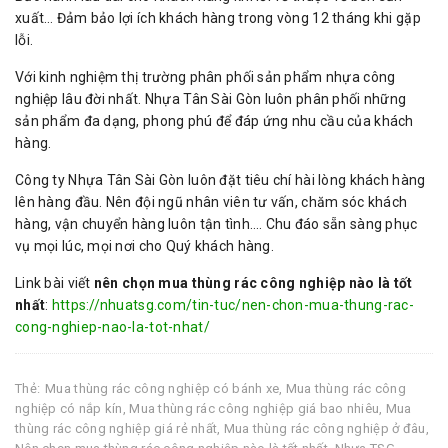
xuất… Đảm bảo lợi ích khách hàng trong vòng 12 tháng khi gặp
lỗi.
Với kinh nghiệm thị trường phân phối sản phẩm nhựa công
nghiệp lâu đời nhất. Nhựa Tân Sài Gòn luôn phân phối những
sản phẩm đa dạng, phong phú để đáp ứng nhu cầu của khách
hàng.
Công ty Nhựa Tân Sài Gòn luôn đặt tiêu chí hài lòng khách hàng
lên hàng đầu. Nên đội ngũ nhân viên tư vấn, chăm sóc khách
hàng, vận chuyển hàng luôn tận tình…. Chu đáo sẵn sàng phục
vụ mọi lúc, mọi nơi cho Quý khách hàng.
Link bài viết
nên chọn mua thùng rác công nghiệp nào là tốt
nhất
:
https://nhuatsg.com/tin-tuc/nen-chon-mua-thung-rac-
cong-nghiep-nao-la-tot-nhat/
Thẻ:
Mua thùng rác công nghiệp có bánh xe
,
Mua thùng rác công
nghiệp có nắp kín
,
Mua thùng rác công nghiệp giá bao nhiêu
,
Mua
thùng rác công nghiệp giá rẻ nhất
,
Mua thùng rác công nghiệp ở đâu
,