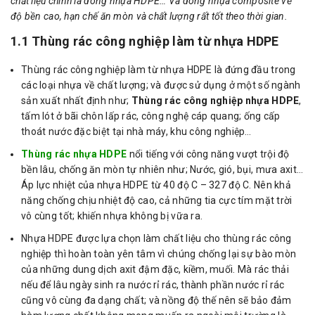
chất liệu chính là dòng nhựa HDPE… Và dòng nhựa composite về
độ bền cao, hạn chế ăn mòn và chất lượng rất tốt theo thời gian.
1.1 Thùng rác công nghiệp làm từ nhựa HDPE
Thùng rác công nghiệp làm từ nhựa HDPE là đứng đầu trong
các loại nhựa về chất lượng; và được sử dụng ở một số ngành
sản xuất nhất định như;
Thùng rác công nghiệp nhựa HDPE
,
tấm lót ở bãi chôn lấp rác, công nghệ cáp quang; ống cấp
thoát nước đặc biệt tại nhà máy, khu công nghiệp…
Thùng rác nhựa HDPE
nổi tiếng với công năng vượt trội độ
bền lâu, chống ăn mòn tự nhiên như; Nước, gió, bụi, mưa axit…
Áp lực nhiệt của nhựa HDPE từ 40 độ C – 327 độ C. Nên khả
năng chống chịu nhiệt độ cao, cả những tia cực tím mặt trời
vô cùng tốt; khiến nhựa không bị vữa ra.
Nhựa HDPE được lựa chọn làm chất liệu cho thùng rác công
nghiệp thì hoàn toàn yên tâm vì chúng chống lại sự bào mòn
của những dung dịch axit đậm đặc, kiềm, muối. Mà rác thải
nếu để lâu ngày sinh ra nước rỉ rác, thành phần nước rỉ rác
cũng vô cùng đa dạng chất; và nồng độ thế nên sẽ bảo đảm