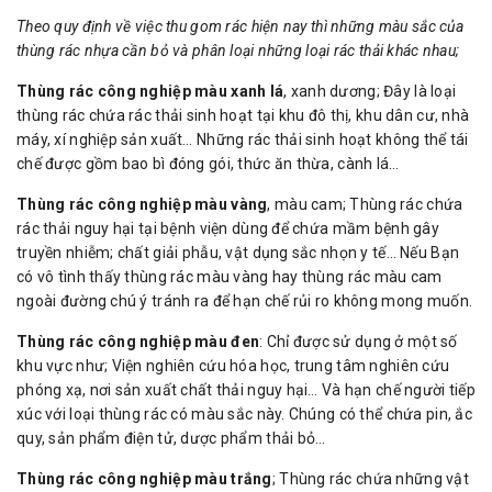
Theo quy định về việc thu gom rác hiện nay thì những màu sắc của
thùng rác nhựa cần bỏ và phân loại những loại rác thải khác nhau;
Thùng rác công nghiệp màu xanh lá
, xanh dương; Đây là loại
thùng rác chứa rác thải sinh hoạt tại khu đô thị, khu dân cư, nhà
máy, xí nghiệp sản xuất… Những rác thải sinh hoạt không thể tái
chế được gồm bao bì đóng gói, thức ăn thừa, cành lá…
Thùng rác công nghiệp màu vàng
, màu cam; Thùng rác chứa
rác thải nguy hại tại bệnh viện dùng để chứa mầm bệnh gây
truyền nhiễm; chất giải phẫu, vật dụng sắc nhọn y tế… Nếu Bạn
có vô tình thấy thùng rác màu vàng hay thùng rác màu cam
ngoài đường chú ý tránh ra để hạn chế rủi ro không mong muốn.
Thùng rác công nghiệp màu đen
: Chỉ được sử dụng ở một số
khu vực như; Viện nghiên cứu hóa học, trung tâm nghiên cứu
phóng xạ, nơi sản xuất chất thải nguy hại… Và hạn chế người tiếp
xúc với loại thùng rác có màu sắc này. Chúng có thể chứa pin, ắc
quy, sản phẩm điện tử, dược phẩm thải bỏ…
Thùng rác công nghiệp màu trắng
; Thùng rác chứa những vật