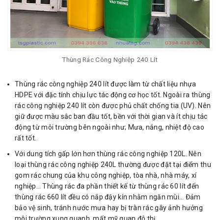
Thùng Rác Công Nghiệp 240 Lít
Thùng rác công nghiệp 240 lít được làm từ chất liệu nhựa
HDPE với đặc tính chịu lực tác động cơ học tốt. Ngoài ra thùng
rác công nghiệp 240 lít còn được phủ chất chống tia (UV). Nên
giữ được màu sắc ban đầu tốt, bền với thời gian và ít chịu tác
động từ môi trường bên ngoài như; Mưa, nắng, nhiệt độ cao
rất tốt.
Với dung tích gấp lớn hơn thùng rác công nghiệp 120L. Nên
loại thùng rác công nghiệp 240L thường được đặt tại điểm thu
gom rác chung của khu công nghiệp, tòa nhà, nhà máy, xí
nghiệp… Thùng rác đa phần thiết kế từ thùng rác 60 lít đến
thùng rác 660 lít đều có nắp đậy kín nhằm ngăn mùi… Đảm
bảo vệ sinh, tránh nước mưa hay bị tràn rác gây ảnh hưởng
môi trường xung quanh, mất mỹ quan đô thị.