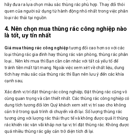
hãy đưa ra lựa chọn màu sắc thùng rác phù hợp. Thay đổi thói
quen của người sử dụng từ hành động nhỏ nhất trong việc phân
loại rác thải tại nguồn.
4. Nên chọn mua thùng rác công nghiệp nào
là tốt, uy tín nhất
Giá mua thùng rác công nghiệp
tương đối cao hơn so với các
loại thùng rác gia đình hay thùng rác văn phòng, thùng rác phân
loại… Nên khi mua thì Bạn cần cân nhắc với tất cả yếu tố để
tránh tiền mất tật mang. Ngoài việc xem xét về chất liệu, dung
tích hay màu sắc của thùng rác thì Bạn nên lưu ý đến các khía
cạnh sau;
Xác định vị trí đặt thùng rác công nghiệp; Đặt thùng rác cũng vô
cùng quan trọng và cần thiết nhất. Các thùng rác công nghiệp có
dung tích tương đối lớn Quý khách xem xét vị trí sao cho không
cản trở trong quá trình di chuyển và đi lại. Số lượng thùng rác
tương ứng với lượng rác thải thực tế và không được quá ít thùng
rác khiến rác văn vãi khắp nơi tại vị trí đặt thùng rác. Không được
quá nhiều thùng rác gây cản trở diện tích đi lại.